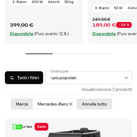
3 - 8 anni
400 W
6 km/h
50 kg
3 - 8 anni
50 W
4 km
249,00 €
399,00 €
189,00 €
- 24 %
Disponibile
(Puoi averlo 12.8.)
Disponibile
(Puoi averl
Ordina per
Tutti i filtri
Visualizzazione 2 prodotti
Marca
Mercedes-Benz
Annulla tutto
Li-Ion
Saldi