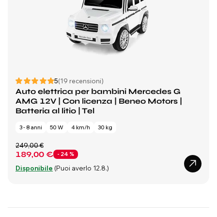
5
(19 recensioni)
Auto elettrica per bambini Mercedes G
AMG 12V | Con licenza | Beneo Motors |
Batteria al litio | Tel
3 - 8 anni
50 W
4 km/h
30 kg
249,00 €
189,00 €
- 24 %
Disponibile
(Puoi averlo 12.8.)