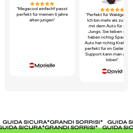
"Megacool einfach!! passt
perfekt für meinen 6 jahre
"Perfekt für Waldgegen
alten jungen"
Ich bin mehr als zufrie
mit dem Auto für mei
Jungs. Sie lieben es u
haben richtig Spass! D
Auto hat richtig Kraft und
perfekt für im Gelände.
Support kann man auch 
loben"
Marielle
29 apr 2026
David
1 mag 2026
GUIDA SICURA
*
GRANDI SORRISI
*
GUIDA SI
GUIDA SICURA
*
GRANDI SORRISI
*
GUIDA 