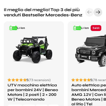
Il meglio del meglio! Top 3 dei più
venduti Bestseller Mercedes-Benz
Li-Ion
Li-Ion
Saldi
5
(73 recensioni)
5
(78 recen
UTV macchina elettrica
Auto elettrica pe
per bambini 24V | Beneo
bambini Merced
Motors | 2 posti | 2 × 200
AMG 12V | Con li
W | Telecomando
Beneo Motors | B
al litio | Tel