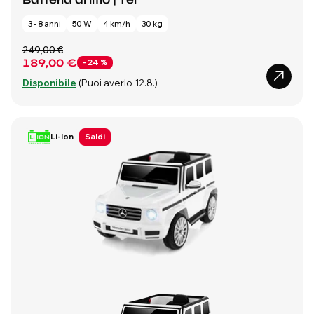
3 - 8 anni
50 W
4 km/h
30 kg
249,00 €
189,00 €
- 24 %
Disponibile
(Puoi averlo 12.8.)
Li-Ion
Saldi