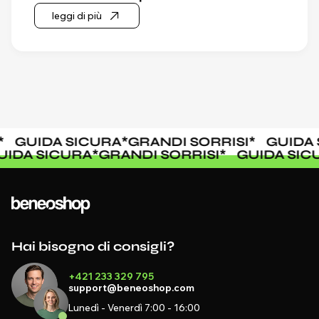
leggi di più
GUIDA SICURA
*
GRANDI SORRISI
*
GUIDA S
GUIDA SICURA
*
GRANDI SORRISI
*
GUIDA S
Hai bisogno di consigli?
+421 233 329 795
support@beneoshop.com
Lunedì - Venerdì 7:00 - 16:00