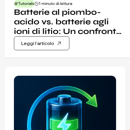
Tutorials
1 minuto di lettura
Batterie al piombo-
acido vs. batterie agli
ioni di litio: Un confronto
completo
Leggi l'articolo