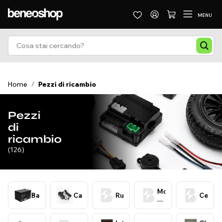
MENU
Home
/
Pezzi di ricambio
Pezzi
di
ricambio
(126)
Motori
Batterie
Caricabatterie
Ruote
Centra
di
trazione
e