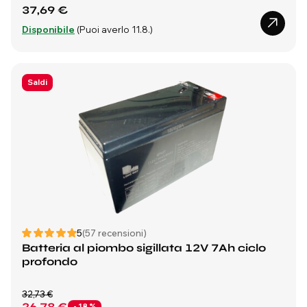
37,69 €
Disponibile
(Puoi averlo 11.8.)
Saldi
5
(57 recensioni)
Batteria al piombo sigillata 12V 7Ah ciclo
profondo
32,73 €
26,78 €
- 18 %