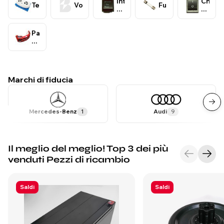
Interruttori
sterzo
Chiavi
Telecomandi
Volanti
Fusibili
e
di
Leve
accen
di
e
Parti
marcia
pulsan
di
di
carrozzeria
avvio
Marchi di fiducia
Mercedes-Benz
1
Audi
9
Il meglio del meglio! Top 3 dei più
venduti Pezzi di ricambio
Saldi
Saldi