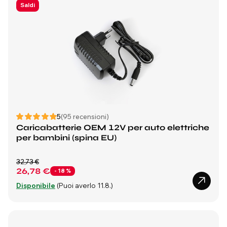
Saldi
5
(95 recensioni)
Caricabatterie OEM 12V per auto elettriche
per bambini (spina EU)
32,73 €
26,78 €
- 18 %
Disponibile
(Puoi averlo 11.8.)