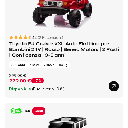
4.5
(2 Recensioni)
Toyota FJ Cruiser XXL Auto Elettrica per
Bambini 24V | Rosso | Beneo Motors | 2 Posti
| Con licenza | 3-8 anni
3 - 8 anni
416 W
7 km/h
50 kg
299,00 €
279,00 €
- 7 %
Disponibile
(Puoi averlo 10.8.)
Li-Ion
Saldi