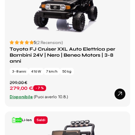
5
(2 Recensioni)
Toyota FJ Cruiser XXL Auto Elettrica per
Bambini 24V | Nero | Beneo Motors | 3-8
anni
3 - 8 anni
416 W
7 km/h
50 kg
299,00 €
279,00 €
- 7 %
Disponibile
(Puoi averlo 10.8.)
Li-Ion
Saldi