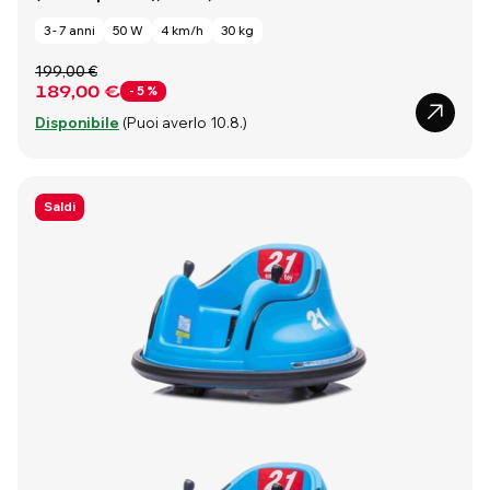
3 - 7 anni
50 W
4 km/h
30 kg
199,00 €
189,00 €
- 5 %
Disponibile
(Puoi averlo 10.8.)
Saldi