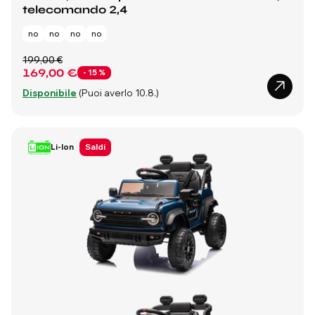
telecomando 2,4
no
no
no
no
199,00 €
169,00 €
- 15 %
Disponibile
(Puoi averlo 10.8.)
Li-Ion
Saldi