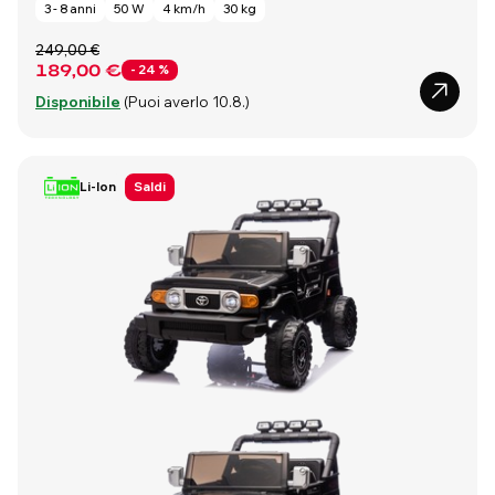
3 - 8 anni
50 W
4 km/h
30 kg
249,00 €
189,00 €
- 24 %
Disponibile
(Puoi averlo 10.8.)
Li-Ion
Saldi