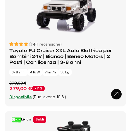
4
(1 recensione)
Toyota FJ Cruiser XXL Auto Elettrica per
Bambini 24V | Bianco | Beneo Motors | 2
Posti | Con licenza | 3-8 anni
3 - 8 anni
416 W
7 km/h
50 kg
299,00 €
279,00 €
- 7 %
Disponibile
(Puoi averlo 10.8.)
Li-Ion
Saldi