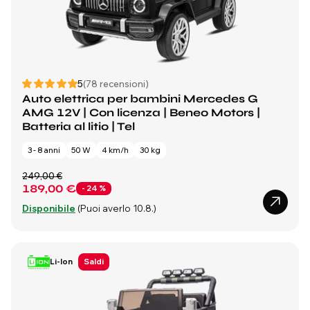
5
(78 recensioni)
Auto elettrica per bambini Mercedes G
AMG 12V | Con licenza | Beneo Motors |
Batteria al litio | Tel
3 - 8 anni
50 W
4 km/h
30 kg
249,00 €
189,00 €
- 24 %
Disponibile
(Puoi averlo 10.8.)
Li-Ion
Saldi