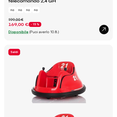
telecomando 2,4 GH
no
no
no
no
199,00 €
169,00 €
- 15 %
Disponibile
(Puoi averlo 10.8.)
Saldi