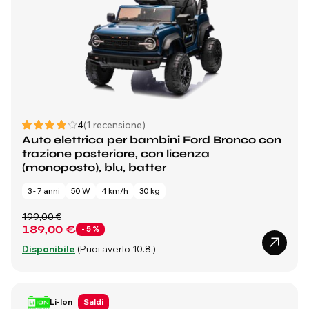
4
(1 recensione)
Auto elettrica per bambini Ford Bronco con
trazione posteriore, con licenza
(monoposto), blu, batter
3 - 7 anni
50 W
4 km/h
30 kg
199,00 €
189,00 €
- 5 %
Disponibile
(Puoi averlo 10.8.)
Li-Ion
Saldi