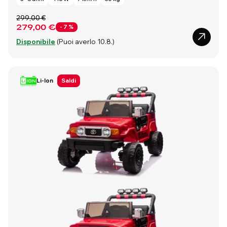
299,00 €
279,00 €
- 7 %
Disponibile
(Puoi averlo 10.8.)
Li-Ion
Saldi