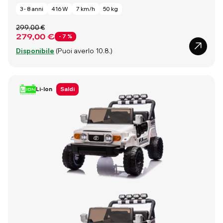
3 - 8 anni
416 W
7 km/h
50 kg
299,00 €
279,00 €
- 7 %
Disponibile
(Puoi averlo 10.8.)
Li-Ion
Saldi