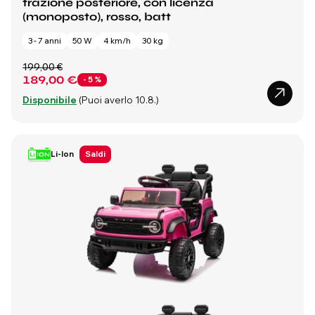
trazione posteriore, con licenza
(monoposto), rosso, batt
3 - 7 anni
50 W
4 km/h
30 kg
199,00 €
189,00 €
- 5 %
Disponibile
(Puoi averlo 10.8.)
Li-Ion
Saldi