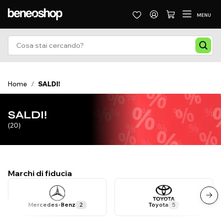
MENU
Home
/
SALDI!
SALDI!
(20)
Marchi di fiducia
Mercedes-Benz
2
Toyota
5