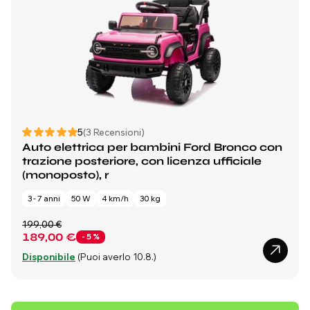
5
(3 Recensioni)
Auto elettrica per bambini Ford Bronco con
trazione posteriore, con licenza ufficiale
(monoposto), r
3 - 7 anni
50 W
4 km/h
30 kg
199,00 €
189,00 €
- 5 %
Disponibile
(Puoi averlo 10.8.)