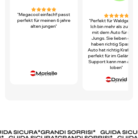
"Megacool einfach!! passt
perfekt für meinen 6 jahre
"Perfekt für Waldgegen
alten jungen"
Ich bin mehr als zufrie
mit dem Auto für mei
Jungs. Sie lieben es u
haben richtig Spass! D
Auto hat richtig Kraft und
perfekt für im Gelände.
Support kann man auch 
loben"
Marielle
29 apr 2026
David
1 mag 2026
A SICURA
*
GRANDI SORRISI
*
GUIDA SICURA
RISI
*
GUIDA SICURA
*
GRANDI SORRISI
*
GU