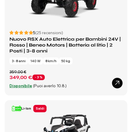
5
(25 recensioni)
Nuovo RSX Auto Elettrica per Bambini 24V |
Rosso | Beneo Motors | Batteria al litio | 2
Posti | 3-8 anni
3 - 8 anni
140 W
8 km/h
50 kg
359,00 €
349,00 €
- 3 %
Disponibile
(Puoi averlo 10.8.)
Li-Ion
Saldi