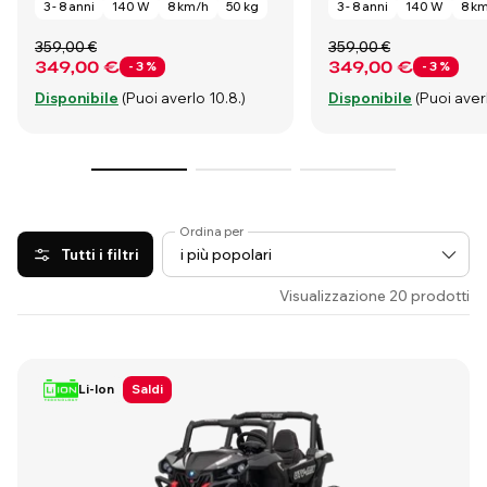
3 - 8 anni
140 W
8 km/h
50 kg
3 - 8 anni
140 W
8 k
359,00 €
359,00 €
349,00 €
349,00 €
- 3 %
- 3 %
Disponibile
(Puoi averlo 10.8.)
Disponibile
(Puoi averl
Ordina per
Tutti i filtri
Visualizzazione 20 prodotti
Li-Ion
Saldi