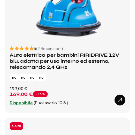
5
(2 Recensioni)
Auto elettrica per bambini RIRIDRIVE 12V
blu, adatta per uso interno ed esterno,
telecomando 2,4 GHz
no
no
no
no
199,00 €
169,00 €
- 15 %
Disponibile
(Puoi averlo 10.8.)
Saldi