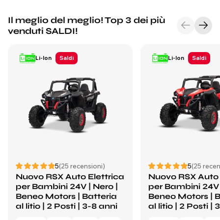
Il meglio del meglio! Top 3 dei più
venduti SALDI!
Li-Ion
Saldi
Li-Ion
Saldi
5
(25 recensioni)
5
(25 recen
Nuovo RSX Auto Elettrica
Nuovo RSX Auto 
per Bambini 24V | Nero |
per Bambini 24V 
Beneo Motors | Batteria
Beneo Motors | B
al litio | 2 Posti | 3-8 anni
al litio | 2 Posti |