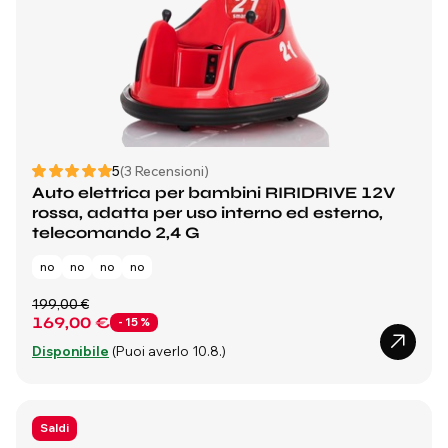
5
(3 Recensioni)
Auto elettrica per bambini RIRIDRIVE 12V
rossa, adatta per uso interno ed esterno,
telecomando 2,4 G
no
no
no
no
199,00 €
169,00 €
- 15 %
Disponibile
(Puoi averlo 10.8.)
Saldi