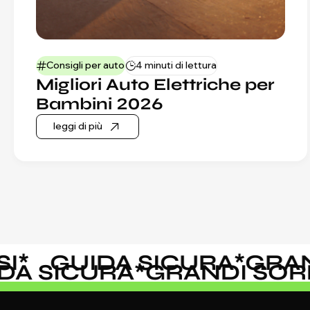
Consigli per auto
4 minuti di lettura
Migliori Auto Elettriche per
Bambini 2026
leggi di più
GUIDA SICURA
*
GRANDI
GUIDA SICURA
*
GRANDI S