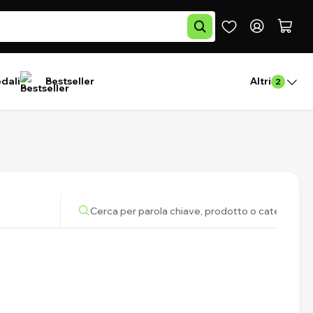
edali
Bestseller
Altri
2