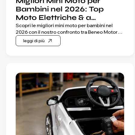
Migliori Mini Moto per
Bambini nel 2026: Top
Moto Elettriche & a
Benzina
Scopri le migliori mini moto per bambini nel
2026 con il nostro confronto tra Beneo Motors
Rookie, Cross SX, Cross XM, Cross TRX,
leggi di più
Panther. Dalle pocket bike adatte ai principianti
alle potenti moto da cross elettriche, confronta
potenza del motore, velocità, dimensioni,
caratteristiche di sicurezza e livelli di guida per
trovare la mini moto giusta per il tuo giovane
pilota.