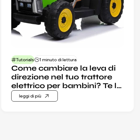
Tutorials
1 minuto di lettura
Come cambiare la leva di
direzione nel tuo trattore
elettrico per bambini? Te lo
mostreremo passo do
leggi di più