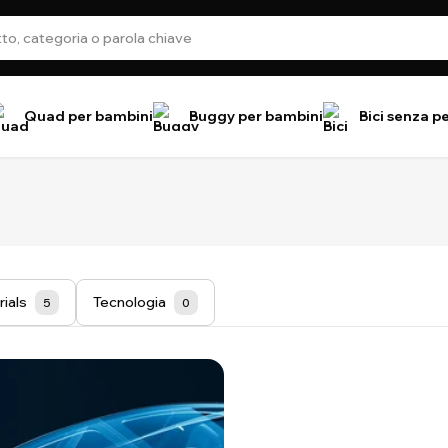
Quad per bambini
Buggy per bambini
Bici senza p
rials
Tecnologia
5
0