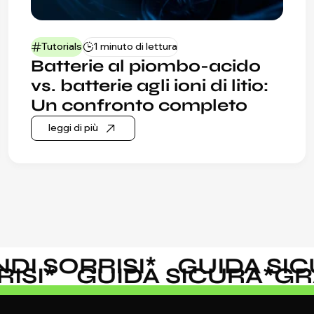
Tutorials
1 minuto di lettura
Batterie al piombo-acido
vs. batterie agli ioni di litio:
Un confronto completo
leggi di più
 SORRISI
*
GUIDA SICUR
ORRISI
*
GUIDA SICURA
*