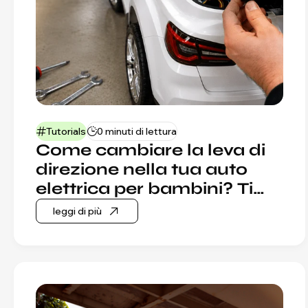
Tutorials
0 minuti di lettura
Come cambiare la leva di
direzione nella tua auto
elettrica per bambini? Ti
mostreremo passo dopo
leggi di più
pa