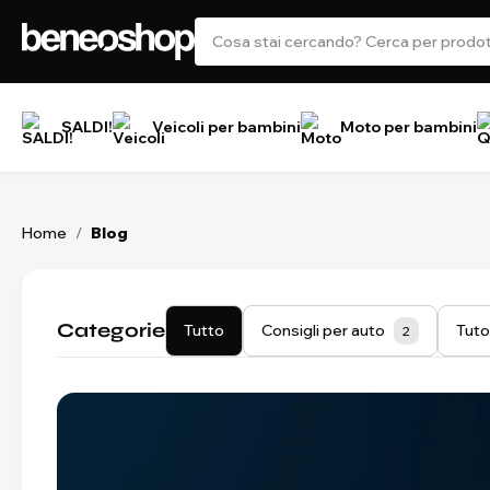
SALDI!
Veicoli per bambini
Moto per bambini
Home
Blog
/
Categorie
Tutto
Consigli per auto
Tuto
2