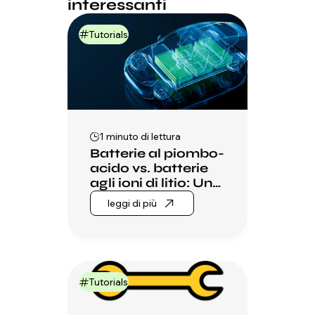
interessanti
Tutorials
1 minuto di lettura
Batterie al piombo-
acido vs. batterie
agli ioni di litio: Un
confronto
leggi di più
completo
Tutorials