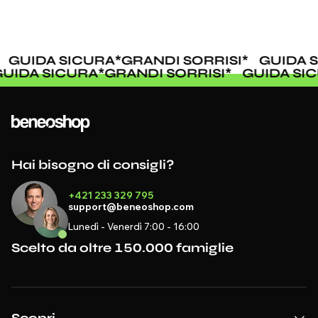
GUIDA SICURA
*
GRANDI SORRISI
*
GUIDA S
GUIDA SICURA
*
GRANDI SORRISI
*
GUIDA S
Hai bisogno di consigli?
+421 233 329 795
support@beneoshop.com
Lunedì - Venerdì 7:00 - 16:00
Scelto da oltre 150.000 famiglie