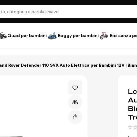
Quad per bambini
Buggy per bambini
Bici senza p
and Rover Defender 110 SVX Auto Elettrica per Bambini 12V | Bianc
La
Au
Bi
Tr
an