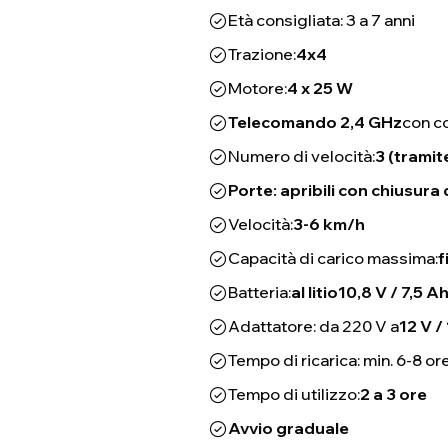
Età consigliata: 3 a 7 anni
Trazione:
4x4
Motore:
4 x 25 W
Telecomando 2,4 GHz
con co
Numero di velocità:
3 (trami
Porte: apribili con chiusura 
Velocità:
3-6 km/h
Capacità di carico massima:
f
Batteria:
al litio
10,8 V / 7,5 A
Adattatore: da 220 V a
12 V 
Tempo di ricarica: min. 6-8 or
Tempo di utilizzo:
2 a 3 ore
Avvio graduale