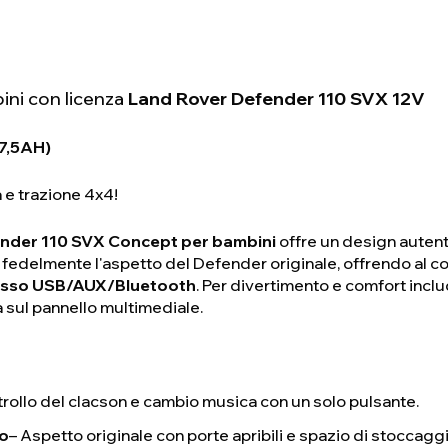
ini con licenza
Land Rover Defender 110 SVX 12V
V7,5AH)
e trazione 4x4!
ender 110 SVX Concept per bambini
offre un design autent
ica fedelmente l'aspetto del Defender originale, offrendo a
resso USB/AUX/Bluetooth
. Per divertimento e comfort inc
a sul pannello multimediale.
trollo del clacson e cambio musica con un solo pulsante.
co
– Aspetto originale con porte apribili e spazio di stoccagg