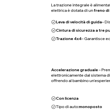
La trazione integrale è aliment
elettrica è dotata di un
freno di
Leva di velocità di guida
– Di
Cintura di sicurezza a tre p
Trazione 4x4
– Garantisce ec
Accelerazione graduale
– Prem
elettronicamente dal sistema di
offrendo al bambino un'esperienz
Con licenza
Tipo di auto:
monoposto