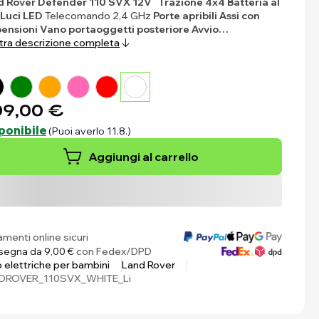
d Rover Defender 110 SVX 12V
Trazione 4x4
Batteria al
Luci LED
Telecomando 2,4 GHz
Porte apribili
Assi con
pensioni
Vano portaoggetti posteriore
Avvio…
ra descrizione completa
9,00 €
ponibile
(Puoi averlo 11.8.)
Aggiungi al carrello
menti online sicuri
egna da 9,00 €
con Fedex/DPD
 elettriche per bambini
Land Rover
DROVER_110SVX_WHITE_Li