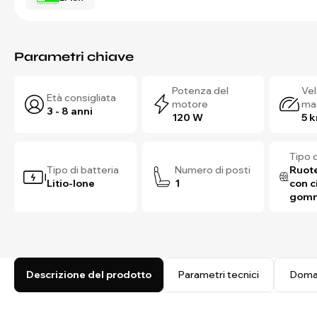
Parametri chiave
Potenza del
Vel
Età consigliata
motore
ma
3 - 8 anni
120 W
5 
Tipo 
Tipo di batteria
Numero di posti
Ruote
Litio-Ione
1
con c
gom
Descrizione del prodotto
Parametri tecnici
Doma