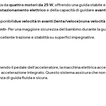
ata da
quattro motori da 25 W
, offrendo una guida stabile 
 stazionamento elettrico
e della capacità di guidare
avanti
sponibili
due velocità in avanti (lenta/veloce)
e
una velocità
unti
– Per una maggiore sicurezza del bambino durante la gu
cellente trazione e stabilità su superfici impegnative.
endo il pedale dell'acceleratore, la macchina elettrica acc
 accelerazione integrato.
Questo sistema assicura che non ci 
a di guida fluida e sicura.