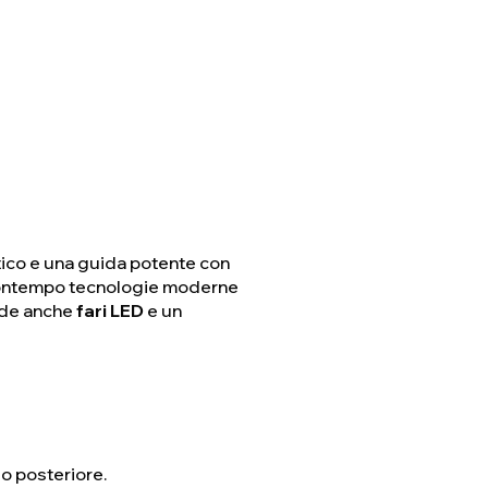
ico e una guida potente con
l contempo tecnologie moderne
lude anche
fari LED
e un
io posteriore.