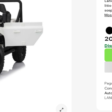
Lan
litio
sos
Most
20
Dis
Paga
Cons
Auto
LAN