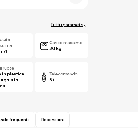
Tutti i parametri
ocità
Carico massimo
ssima
30 kg
km/h
di ruote
 in plastica
Telecomando
inghia in
Sì
ma
nde frequenti
Recensioni