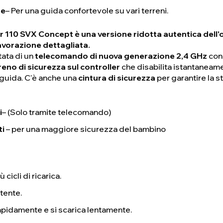
te
– Per una guida confortevole su vari terreni.
 110 SVX Concept è una versione ridotta autentica dell'o
 lavorazione dettagliata.
tata di un
telecomando di nuova generazione 2,4 GHz
con 
reno di sicurezza sul controller
che disabilita istantaneamen
a guida. C'è anche una
cintura di sicurezza
per garantire la s
i
– (Solo tramite telecomando)
ti
– per una maggiore sicurezza del bambino
 cicli di ricarica.
tente.
 rapidamente e si scarica lentamente.