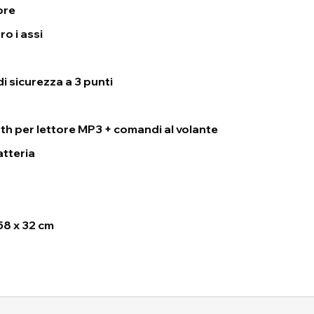
ore
ro i assi
di sicurezza a 3 punti
 per lettore MP3 + comandi al volante
atteria
58 x 32 cm