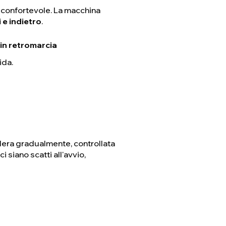
e confortevole. La macchina
 e indietro
.
 in retromarcia
ida.
elera gradualmente, controllata
siano scatti all'avvio,