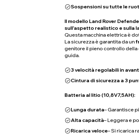
Sospensioni su tutte le ruo
Il modello Land Rover Defender
sull'aspetto realistico e sulla
Questa macchina elettrica è do
La sicurezza è garantita da un
f
genitore il pieno controllo dell
guida.
3 velocità regolabili in avant
Cintura di sicurezza a 3 pun
Batteria al litio (10,8V7,5AH):
Lunga durata
– Garantisce più
Alta capacità
– Leggera e po
Ricarica veloce
– Si ricarica