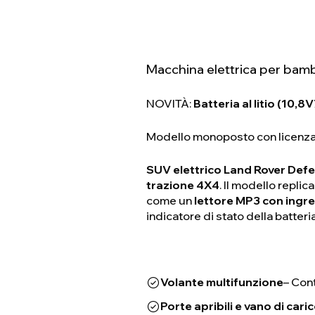
Macchina elettrica per bamb
NOVITÀ:
Batteria al litio (10,8
Modello monoposto con licenza 
SUV elettrico Land Rover Def
trazione 4X4
. Il modello repl
come un
lettore MP3 con ing
indicatore di stato della batteri
Volante multifunzione
– Con
Porte apribili e vano di cari