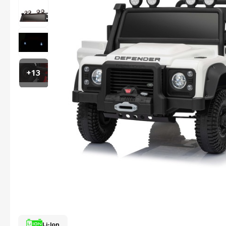
+13
Li-Ion