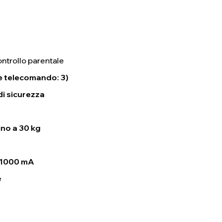
ntrollo parentale
te telecomando: 3)
di sicurezza
ino a 30 kg
h
/ 1000 mA
e