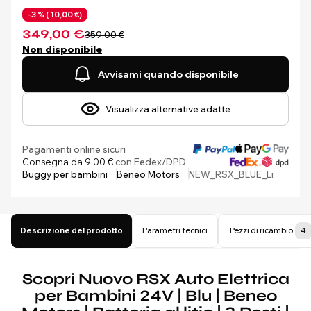
-3 % (
10,00 €)
349,00 €
359,00 €
Non disponibile
Avvisami quando disponibile
Visualizza alternative adatte
Pagamenti online sicuri
Consegna da 9,00 €
con Fedex/DPD
Buggy per bambini
Beneo Motors
NEW_RSX_BLUE_Li
Descrizione del prodotto
Parametri tecnici
Pezzi di ricambio
4
Scopri Nuovo RSX Auto Elettrica
per Bambini 24V | Blu | Beneo