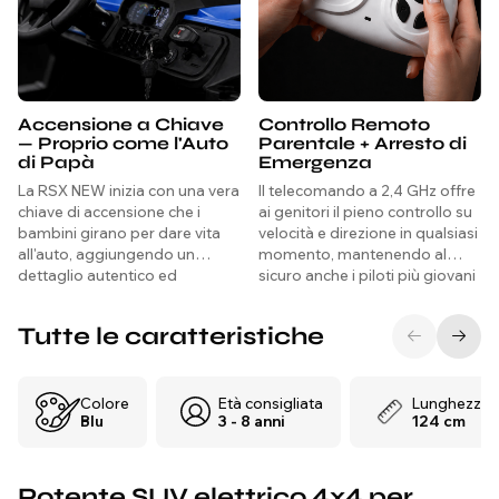
Accensione a Chiave
Controllo Remoto
— Proprio come l'Auto
Parentale + Arresto di
di Papà
Emergenza
La RSX NEW inizia con una vera
Il telecomando a 2,4 GHz offre
chiave di accensione che i
ai genitori il pieno controllo su
bambini girano per dare vita
velocità e direzione in qualsiasi
all'auto, aggiungendo un
momento, mantenendo al
dettaglio autentico ed
sicuro anche i piloti più giovani
emozionante che rende ogni
mentre acquisiscono fiducia.
corsa realistica fin dal primo
Tutte le caratteristiche
momento.
Colore
Età consigliata
Lunghezza
Blu
3 - 8 anni
124 cm
Potente SUV elettrico 4x4 per