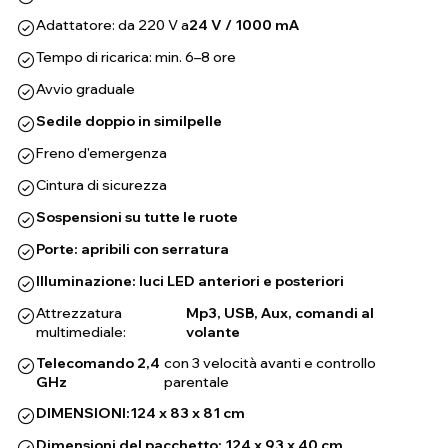
Adattatore: da 220 V a
24 V / 1000 mA
Tempo di ricarica: min. 6–8 ore
Avvio graduale
Sedile doppio in similpelle
Freno d'emergenza
Cintura di sicurezza
Sospensioni su tutte le ruote
Porte: apribili con serratura
Illuminazione: luci LED anteriori e posteriori
Attrezzatura
Mp3, USB, Aux, comandi al
multimediale:
volante
Telecomando 2,4
con 3 velocità avanti e controllo
GHz
parentale
DIMENSIONI:
124 x 83 x 81 cm
Dimensioni del pacchetto: 124 x 93 x 40 cm