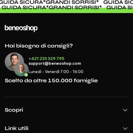
IDA SICURA
*
GRANDI SORRISI
*
GUIDA SIC
I
*
GUIDA SICURA
*
GRANDI SORRISI
*
GUIDA
Hai bisogno di consigli?
+421 233 329 795
support@beneoshop.com
Lunedì - Venerdì 7:00 - 16:00
Scelto da oltre 150.000 famiglie
Scopri
Link utili