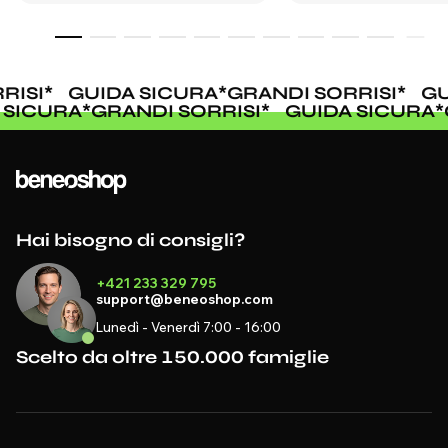
ISI
*
GUIDA SICURA
*
GRANDI SORRISI
*
GU
A SICURA
*
GRANDI SORRISI
*
GUIDA SICURA
Hai bisogno di consigli?
+421 233 329 795
support@beneoshop.com
Lunedì - Venerdì 7:00 - 16:00
Scelto da oltre 150.000 famiglie