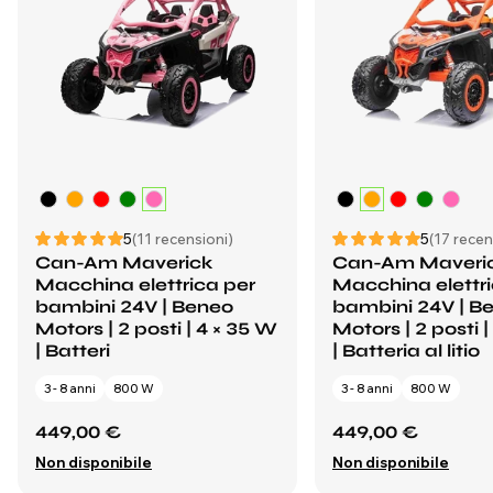
5
(11 recensioni)
5
(17 recen
Can-Am Maverick
Can-Am Maveri
Macchina elettrica per
Macchina elettri
bambini 24V | Beneo
bambini 24V | B
Motors | 2 posti | 4 × 35 W
Motors | 2 posti 
| Batteri
| Batteria al litio
3 - 8 anni
800 W
3 - 8 anni
800 W
449,00 €
449,00 €
Non disponibile
Non disponibile