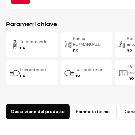
Parametri chiave
Passa
Sos
Telecomando
RC/MANUALE
ante
no
no
no
Pan
Luci anteriori
Luci posteriori
mu
no
no
no
Descrizione del prodotto
Parametri tecnici
Doma