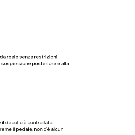
da reale senza restrizioni
cia sospensione posteriore e alla
 il decollo è controllato
eme il pedale, non c'è alcun