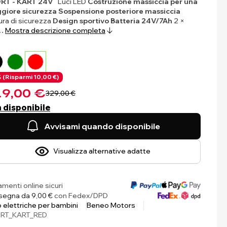
RT - KART 24V
Luci LED
Costruzione massiccia per una
giore sicurezza
Sospensione posteriore massiccia
ura di sicurezza
Design sportivo
Batteria 24V/7Ah
2 ×
…
Mostra descrizione completa
 (
Risparmi
10,00 €)
9,00 €
329,00 €
 disponibile
Avvisami quando disponibile
Visualizza alternative adatte
menti online sicuri
egna da 9,00 €
con Fedex/DPD
 elettriche per bambini
Beneo Motors
RT_KART_RED