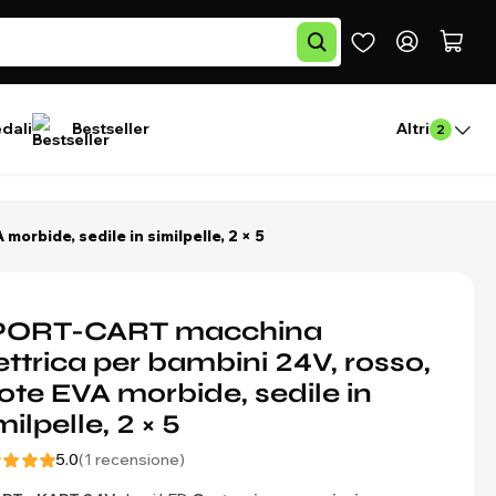
edali
Bestseller
Altri
2
orbide, sedile in similpelle, 2 × 5
PORT-CART macchina
ettrica per bambini 24V, rosso,
ote EVA morbide, sedile in
milpelle, 2 × 5
5.0
(1 recensione)