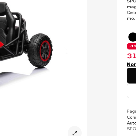
SPO
mag
Cint
mo
-3 %
31
Non
Paga
Cons
Auto
SPO