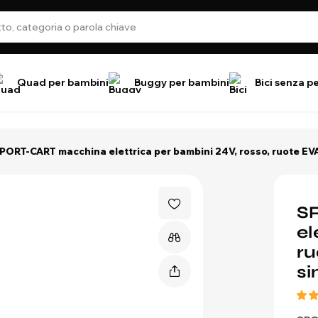
Quad per bambini
Buggy per bambini
Bici senza p
PORT-CART macchina elettrica per bambini 24V, rosso, ruote EVA m
S
el
ru
si