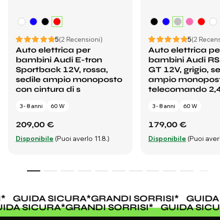
5
(2 Recensioni)
5
(2 Recens
Auto elettrica per
Auto elettrica pe
bambini Audi E-tron
bambini Audi RS
Sportback 12V, rossa,
GT 12V, grigio, se
sedile ampio monoposto
ampio monopost
con cintura di s
telecomando 2,
3 - 8 anni
60 W
3 - 8 anni
60 W
209,00 €
179,00 €
Disponibile
(Puoi averlo 11.8.)
Disponibile
(Puoi averl
*
GUIDA SICURA
*
GRANDI SORRISI
*
GUIDA 
UIDA SICURA
*
GRANDI SORRISI
*
GUIDA SI