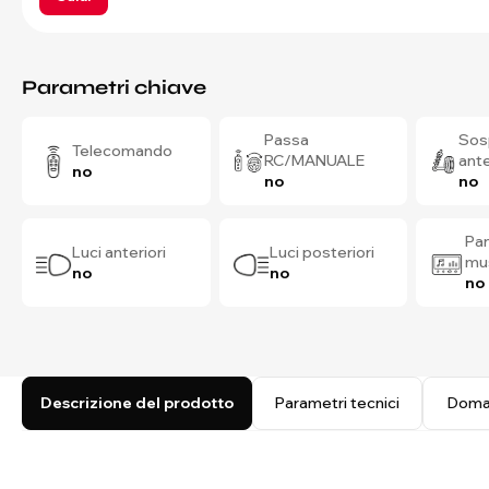
Parametri chiave
Passa
Sos
Telecomando
RC/MANUALE
ante
no
no
no
Pan
Luci anteriori
Luci posteriori
mu
no
no
no
Descrizione del prodotto
Parametri tecnici
Doma