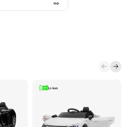
no
Li-Ion