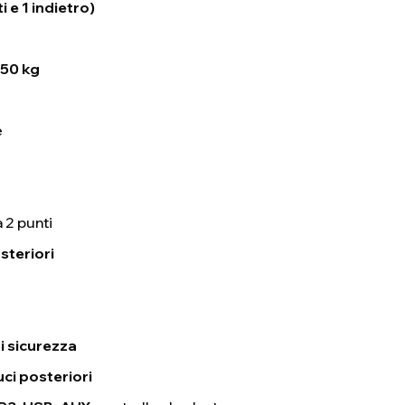
i e 1 indietro)
50 kg
e
a 2 punti
steriori
di sicurezza
luci posteriori