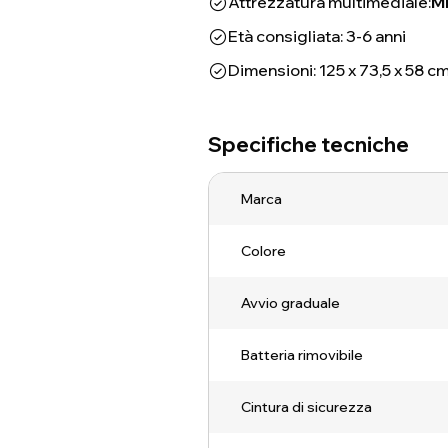
Attrezzatura multimediale:
M
Età consigliata: 3-6 anni
Dimensioni: 125 x 73,5 x 58 c
Specifiche tecniche
Marca
Colore
Avvio graduale
Batteria rimovibile
Cintura di sicurezza