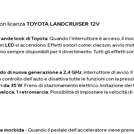
con licenza
TOYOTA LANDCRUISER 12V
rande look di Toyota
. Quando l'interruttore è acceso, il mod
ori
LED
si accendono. Effetti sonori come: clacson, avvio mot
no sempre disponibili per il divertimento. Tutti gli effetti so
o di nuova generazione a 2,4 GHz
, interruttore di avvio. Il
ontrollo dell'auto e disattiva tutte le funzioni con la press
ri da 35 W
. Freno di stazionamento elettrico. Imitazione del
 veloce, 1 retromarcia.
Possibilità di impostare la velocità d
ne morbida
- Quando il pedale dell'acceleratore viene premut