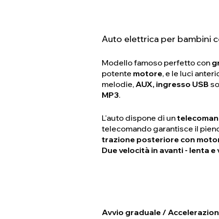
Auto elettrica per bambini 
Modello famoso perfetto con
g
potente
motore
, e le luci anteri
melodie,
AUX, ingresso USB
so
MP3
.
L'auto dispone di un
telecomand
telecomando garantisce il pieno c
trazione posteriore con moto
Due velocità in avanti - lenta e
Avvio graduale / Accelerazio