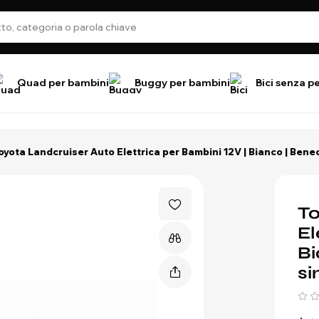
Quad per bambini
Buggy per bambini
Bici senza p
oyota Landcruiser Auto Elettrica per Bambini 12V | Bianco | Beneo 
To
El
Bi
si
5 