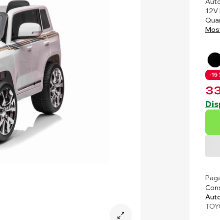
Auto
12V 
Quan
Most
-15 
33
Dis
Paga
Cons
Auto
TOY