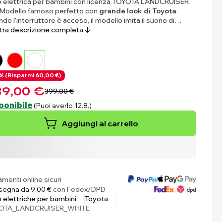
 elettrica per bambini con licenza TOYOTA LANDCRUISER
Modello famoso perfetto con
grande look di Toyota
.
do l'interruttore è acceso, il modello imita il suono di…
ra descrizione completa
% (
Risparmi
60,00 €)
9,00 €
399,00 €
ponibile
(Puoi averlo 12.8.)
Aggiungi al carrello
menti online sicuri
egna da 9,00 €
con Fedex/DPD
 elettriche per bambini
Toyota
OTA_LANDCRUISER_WHITE