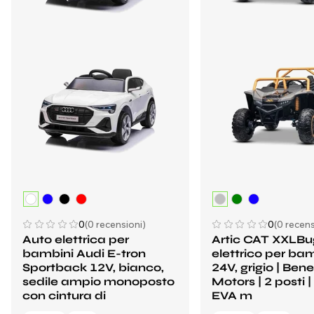
0
(0 recensioni)
0
(0 recens
Auto elettrica per
Artic CAT XXLB
bambini Audi E-tron
elettrico per ba
Sportback 12V, bianco,
24V, grigio | Ben
sedile ampio monoposto
Motors | 2 posti 
con cintura di
EVA m