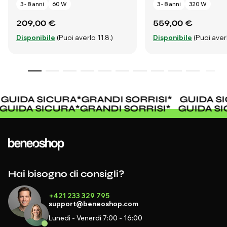
3 - 8 anni
60 W
3 - 8 anni
320 W
209,00 €
559,00 €
Disponibile
(Puoi averlo 11.8.)
Disponibile
(Puoi averl
GUIDA SICURA
*
GRANDI SORRISI
*
GUIDA SI
GUIDA SICURA
*
GRANDI SORRISI
*
GUIDA 
Hai bisogno di consigli?
+421 233 329 795
support@beneoshop.com
Lunedì - Venerdì 7:00 - 16:00