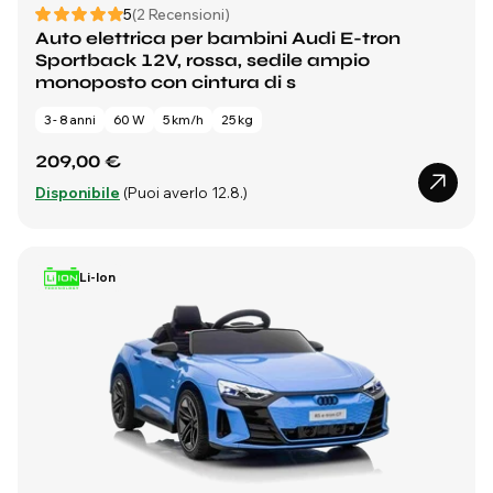
5
(2 Recensioni)
Auto elettrica per bambini Audi E-tron
Sportback 12V, rossa, sedile ampio
monoposto con cintura di s
3 - 8 anni
60 W
5 km/h
25 kg
209,00 €
Disponibile
(Puoi averlo 12.8.)
Li-Ion