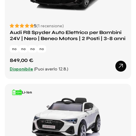
5
(1 recensione)
Audi R8 Spyder Auto Elettrica per Bambini
24V | Nero | Beneo Motors | 2 Posti | 3-8 anni
no
no
no
no
849,00 €
Disponibile
(Puoi averlo 12.8.)
Li-Ion