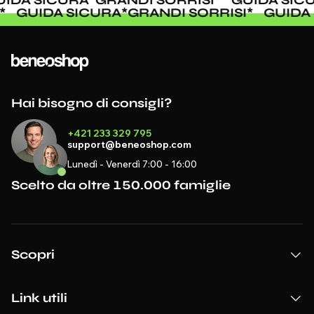
DA SICURA
*
GRANDI SORRISI
*
GUIDA SICUR
SI
*
GUIDA SICURA
*
GRANDI SORRISI
*
GUID
Hai bisogno di consigli?
+421 233 329 795
support@beneoshop.com
Lunedì - Venerdì 7:00 - 16:00
Scelto da oltre 150.000 famiglie
Scopri
Link utili