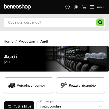
MENU
Home
/
Produttori
/
Audi
Audi
(21)
Veicoli per bambini
Pezzi di ricambio
Ordina per
Tutti i filtri