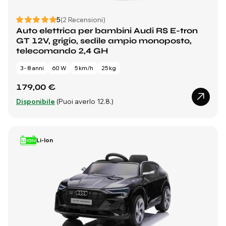
5
(2 Recensioni)
Auto elettrica per bambini Audi RS E-tron
GT 12V, grigio, sedile ampio monoposto,
telecomando 2,4 GH
3 - 8 anni
60 W
5 km/h
25 kg
179,00 €
Disponibile
(Puoi averlo 12.8.)
Li-Ion