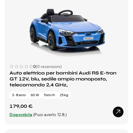
0
(0 recensioni)
Auto elettrica per bambini Audi RS E-tron
GT 12V, blu, sedile ampio monoposto,
telecomando 2,4 GHz,
3 - 8 anni
60 W
5 km/h
25 kg
179,00 €
Disponibile
(Puoi averlo 12.8.)