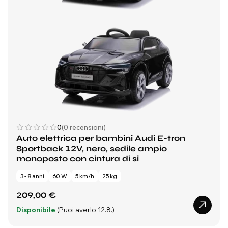
0
(0 recensioni)
Auto elettrica per bambini Audi E-tron
Sportback 12V, nero, sedile ampio
monoposto con cintura di si
3 - 8 anni
60 W
5 km/h
25 kg
209,00 €
Disponibile
(Puoi averlo 12.8.)