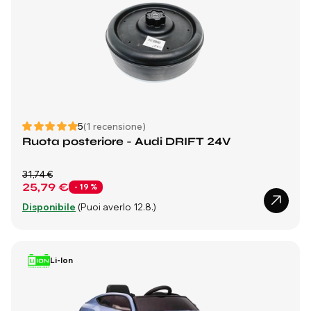
5
(1 recensione)
Ruota posteriore - Audi DRIFT 24V
31,74 €
25,79 €
- 19 %
Disponibile
(Puoi averlo 12.8.)
Li-Ion