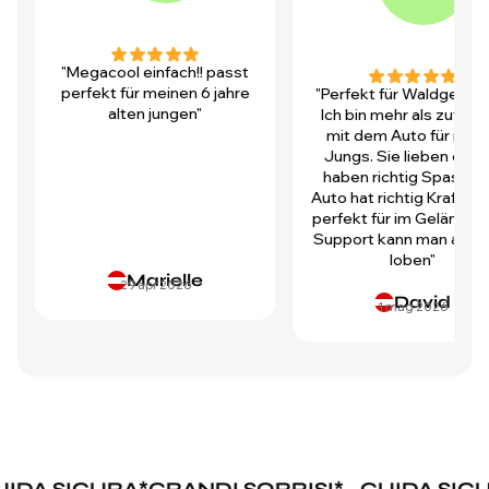
"Megacool einfach!! passt
perfekt für meinen 6 jahre
"Perfekt für Waldgegen
alten jungen"
Ich bin mehr als zufrie
mit dem Auto für mei
Jungs. Sie lieben es u
haben richtig Spass! D
Auto hat richtig Kraft und
perfekt für im Gelände.
Support kann man auch 
loben"
Marielle
29 apr 2026
David
1 mag 2026