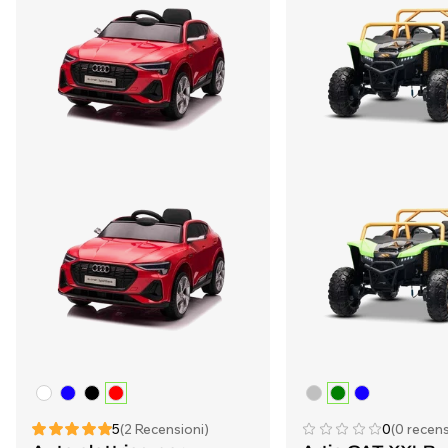
5
(2 Recensioni)
0
(0 recens