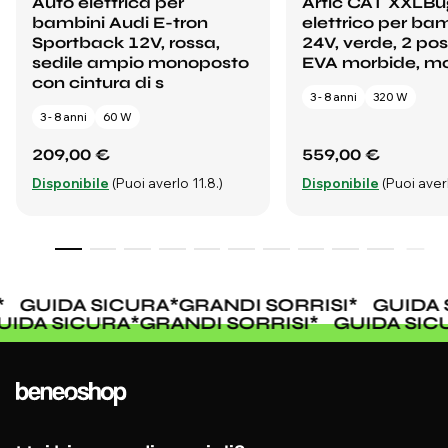
Auto elettrica per
Artic CAT XXLB
bambini Audi E-tron
elettrico per ba
Sportback 12V, rossa,
24V, verde, 2 pos
sedile ampio monoposto
EVA morbide, mo
con cintura di s
3 - 8 anni
320 W
3 - 8 anni
60 W
209,00 €
559,00 €
Disponibile
(Puoi averlo 11.8.)
Disponibile
(Puoi averl
GUIDA SICURA
*
GRANDI SORRISI
*
GUIDA 
GUIDA SICURA
*
GRANDI SORRISI
*
GUIDA SI