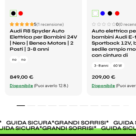
5
(1 recensione)
0
(0 recens
Audi R8 Spyder Auto
Auto elettrica pe
Elettrica per Bambini 24V
bambini Audi E-
| Nero | Beneo Motors | 2
Sportback 12V, 
Posti | 3-8 anni
sedile ampio m
con cintura di
no
no
3 - 8 anni
60 W
849,00 €
209,00 €
Disponibile
(Puoi averlo 12.8.)
Disponibile
(Puoi averl
GUIDA SICURA
*
GRANDI SORRISI
*
GUIDA 
GUIDA SICURA
*
GRANDI SORRISI
*
GUIDA SI