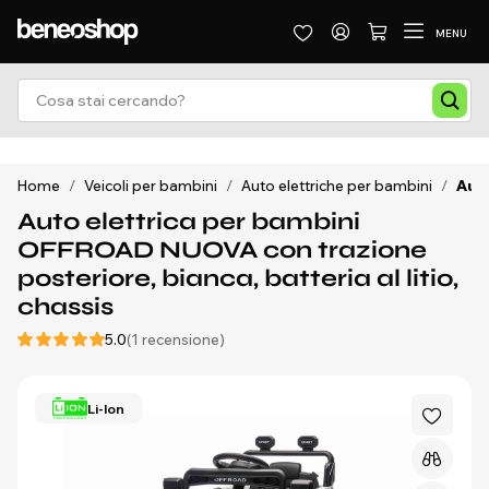
MENU
Home
/
Veicoli per bambini
/
Auto elettriche per bambini
/
Auto
Auto elettrica per bambini
OFFROAD NUOVA con trazione
posteriore, bianca, batteria al litio,
chassis
5.0
(1 recensione)
Li-Ion