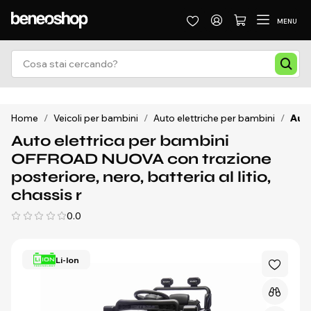
MENU
Home
/
Veicoli per bambini
/
Auto elettriche per bambini
/
Auto
Auto elettrica per bambini
OFFROAD NUOVA con trazione
posteriore, nero, batteria al litio,
chassis r
0.0
Li-Ion