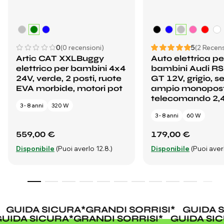
0
(0 recensioni)
5
(2 Recens
Artic CAT XXLBuggy
Auto elettrica pe
elettrico per bambini 4x4
bambini Audi RS
24V, verde, 2 posti, ruote
GT 12V, grigio, se
EVA morbide, motori pot
ampio monopost
telecomando 2,
3 - 8 anni
320 W
3 - 8 anni
60 W
559,00 €
179,00 €
Disponibile
(Puoi averlo 12.8.)
Disponibile
(Puoi averl
GUIDA SICURA
*
GRANDI SORRISI
*
GUIDA S
GUIDA SICURA
*
GRANDI SORRISI
*
GUIDA S