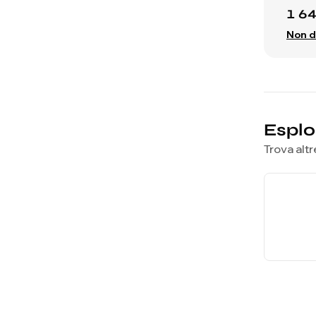
1 6
Non d
Esplo
Trova altr