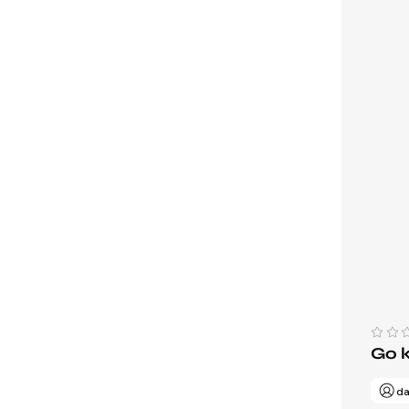
Go 
da