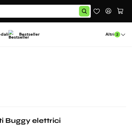
edali
Bestseller
Altri
2
i Buggy elettrici