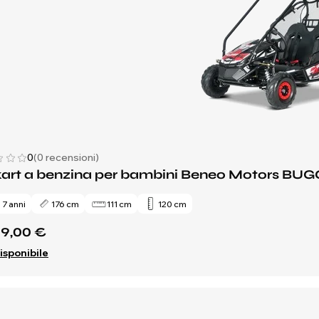
0
(0 recensioni)
kart a benzina per bambini Beneo Motors BUG
 7 anni
176 cm
111 cm
120 cm
49,00 €
isponibile