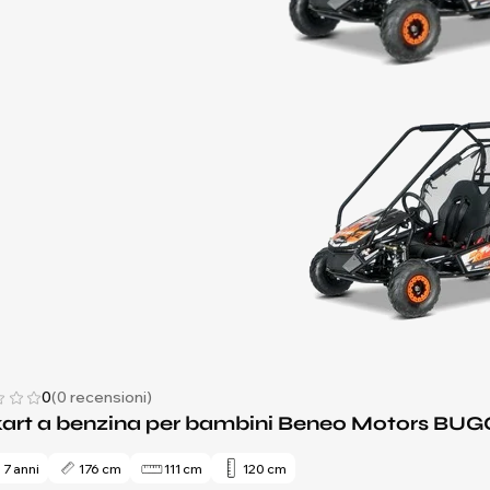
0
(0 recensioni)
kart a benzina per bambini Beneo Motors BUG
 7 anni
176 cm
111 cm
120 cm