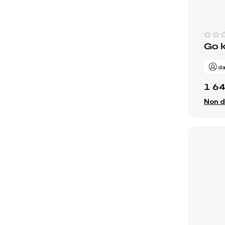
Go 
da
1 6
Non d