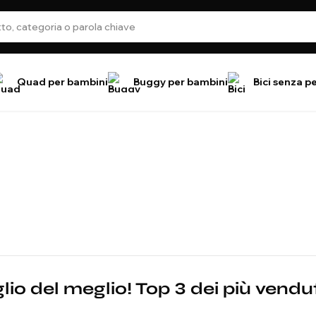
Quad per bambini
Buggy per bambini
Bici senza p
glio del meglio! Top 3 dei più vendut