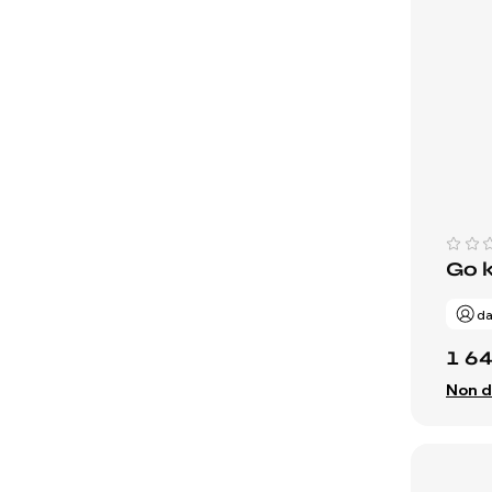
Go 
da
1 6
Non d