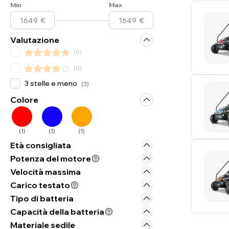
Min
Max
Valutazione
(
0
)
(
0
)
3 stelle e meno
(
3
)
Colore
(
1
)
(
1
)
(
1
)
Età consigliata
Potenza del motore
Velocità massima
Carico testato
Tipo di batteria
Capacità della batteria
Materiale sedile