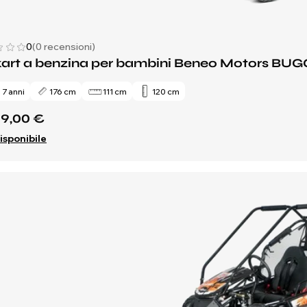
0
(0 recensioni)
kart a benzina per bambini Beneo Motors BUG
 7 anni
176 cm
111 cm
120 cm
49,00 €
isponibile