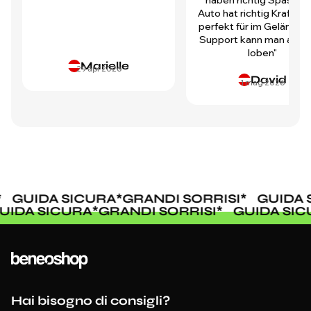
haben richtig Spass! D
Auto hat richtig Kraft und
perfekt für im Gelände.
Support kann man auch 
loben"
Marielle
29 apr 2026
David
1 mag 2026
GUIDA SICURA
*
GRANDI SORRISI
*
GUIDA 
GUIDA SICURA
*
GRANDI SORRISI
*
GUIDA SI
Hai bisogno di consigli?