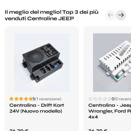
Il meglio del meglio! Top 3 dei più
venduti Centraline JEEP
5
(1 recensione)
0
(0 recens
Centralina - Drift Kart
Centralina - Jee
24V (Nuovo modello)
Wrangler, Ford 
4x4
36,70 €
36,70 €