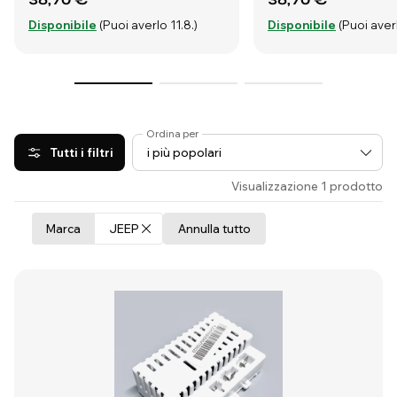
Disponibile
(Puoi averlo 11.8.)
Disponibile
(Puoi averl
Ordina per
Tutti i filtri
Visualizzazione 1 prodotto
Marca
JEEP
Annulla tutto