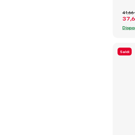
41,66
37,
Dispo
Saldi