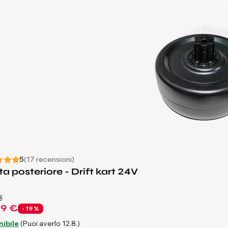
5
(17 recensioni)
a posteriore - Drift kart 24V
€
79 €
- 19 %
nibile
(Puoi averlo 12.8.)