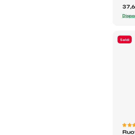
37,
Dispo
Saldi
Ruo