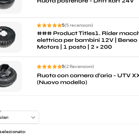
Ruota posteriore - Drift kart 24V
5
(5 recensioni)
### Product Titles1. Rider macc
elettrica per bambini 12V | Beneo
Motors | 1 posto | 2 × 200
5
(2 Recensioni)
Ruota con camera d'aria - UTV X
(Nuovo modello)
r
 selezionato: