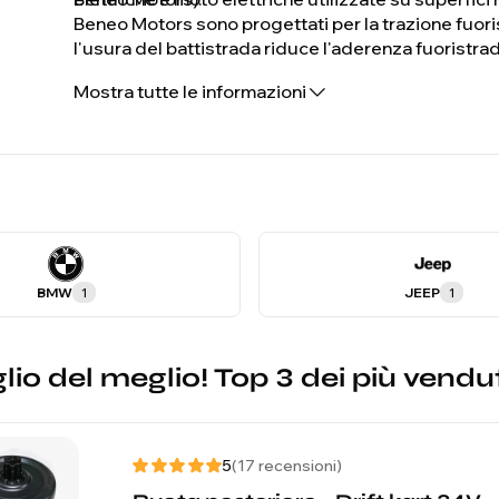
Beneo Motors sono progettati per la trazione fuoris
l'usura del battistrada riduce l'aderenza fuoristrad
del pneumatico e il foro dell'asse prima di ordinar
Mostra tutte le informazioni
modello del tuo veicolo per confermare la compatibi
BMW
1
JEEP
1
glio del meglio! Top 3 dei più vendu
5
(17 recensioni)