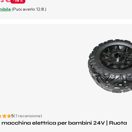
73 €
- 58 %
nibile
(Puoi averlo 12.8.)
5
(1 recensione)
macchina elettrica per bambini 24V | Ruota