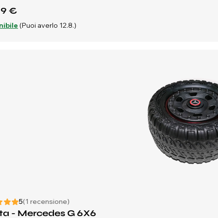
69 €
nibile
(Puoi averlo 12.8.)
5
(1 recensione)
ta - Mercedes G 6X6