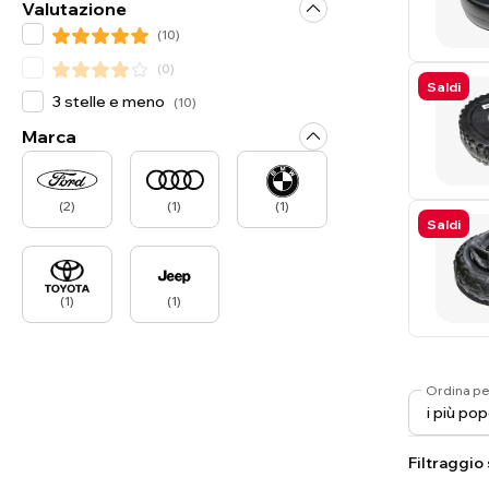
Valutazione
(
10
)
(
0
)
Saldi
3 stelle e meno
(
10
)
Marca
(
2
)
(
1
)
(
1
)
Saldi
(
1
)
(
1
)
Ordina pe
Filtraggio