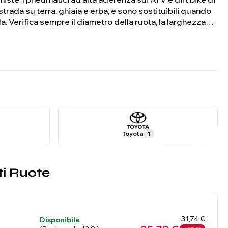
trada su terra, ghiaia e erba, e sono sostituibili quando
a. Verifica sempre il diametro della ruota, la larghezza
e ruote di ricambio. Contatta Beneoshop con il numero di
lità in caso di dubbi.
Toyota
1
ti Ruote
31,74 €
Disponibile