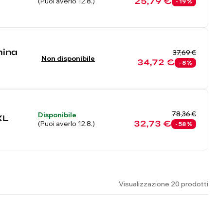
25,79 €
(Puoi averlo 12.8.)
- 19 %
hina
37,69 €
Non disponibile
34,72 €
- 8 %
78,36 €
Disponibile
XL
32,73 €
(Puoi averlo 12.8.)
- 58 %
Visualizzazione 20 prodotti