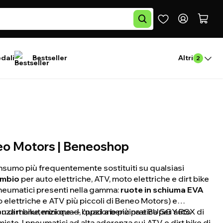
edali
Bestseller
Altri
2
neo Motors | Beneoshop
onsumo più frequentemente sostituiti su qualsiasi
ambio
per auto elettriche, ATV, moto elettriche e dirt bike
 pneumatici presenti nella gamma:
ruote in schiuma EVA
o elettriche e ATV più piccoli di Beneo Motors) e
enza manutenzione — l'opzione più pratica per auto
su dirt bike, mini quad, quad a benzina e BUGGY RSX di
miste. I pneumatici ad alta aderenza sui ATV e dirt bike di