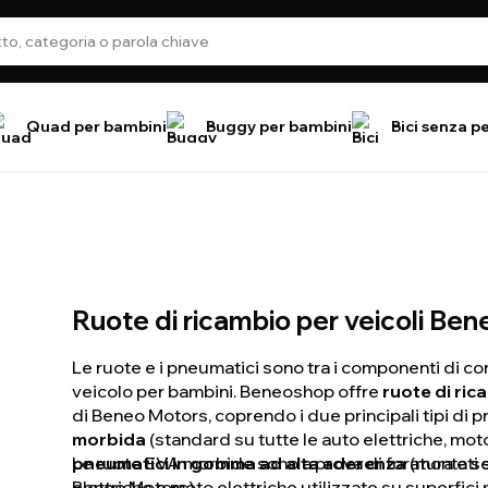
Quad per bambini
Buggy per bambini
Bici senza p
Ruote di ricambio per veicoli Be
Le ruote e i pneumatici sono tra i componenti di c
veicolo per bambini. Beneoshop offre
ruote di ric
di Beneo Motors, coprendo i due principali tipi di
morbida
(standard su tutte le auto elettriche, mot
pneumatici in gomma ad alta aderenza
Le ruote EVA morbide sono a prova di foratura e s
(montati 
Beneo Motors).
elettriche e moto elettriche utilizzate su superfici 