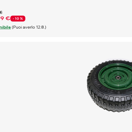
 €
69 €
- 10 %
nibile
(Puoi averlo 12.8.)