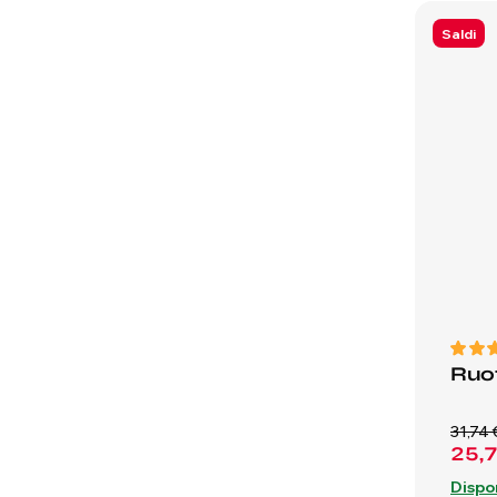
Saldi
Ruot
31,74 
25,
Dispo