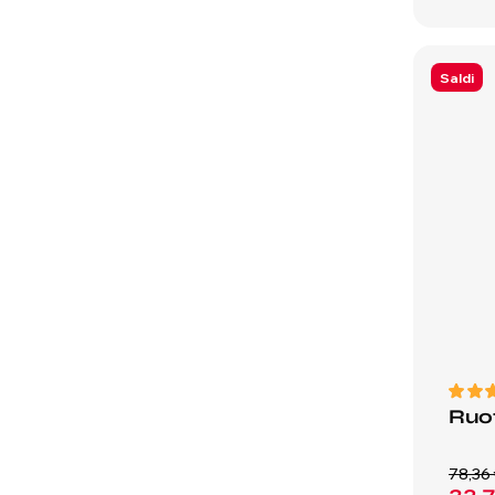
Saldi
Ruot
78,36