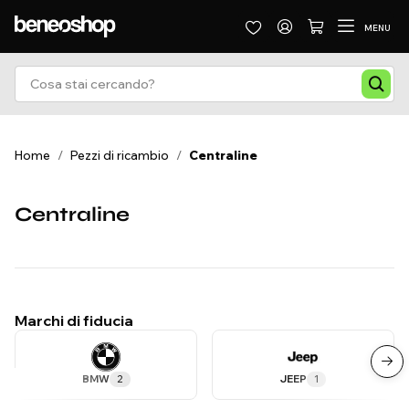
MENU
Home
/
Pezzi di ricambio
/
Centraline
Centraline
Marchi di fiducia
BMW
2
JEEP
1