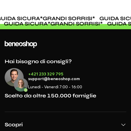
IDA SICURA
*
GRANDI SORRISI
*
GUIDA SICU
I
*
GUIDA SICURA
*
GRANDI SORRISI
*
GUIDA
Hai bisogno di consigli?
+421 233 329 795
support@beneoshop.com
Lunedì - Venerdì 7:00 - 16:00
Scelto da oltre 150.000 famiglie
Scopri