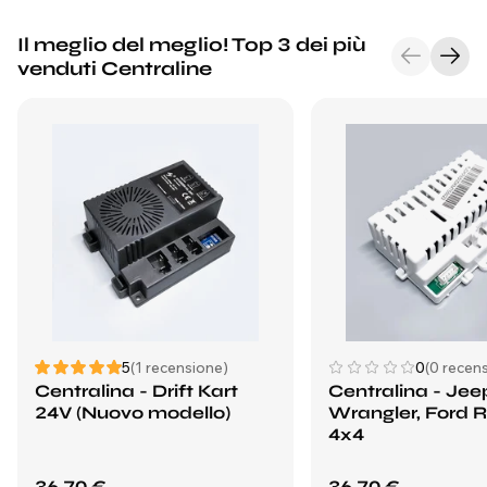
Il meglio del meglio! Top 3 dei più
venduti Centraline
5
(1 recensione)
0
(0 recens
Centralina - Drift Kart
Centralina - Jee
24V (Nuovo modello)
Wrangler, Ford 
4x4
36,70 €
36,70 €