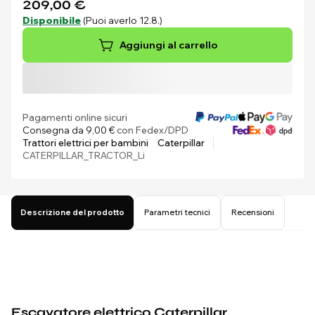
209,00 €
Disponibile
(Puoi averlo 12.8.)
Aggiungi al carrello
Pagamenti online sicuri
Consegna da 9,00 €
con Fedex/DPD
Trattori elettrici per bambini
Caterpillar
CATERPILLAR_TRACTOR_Li
Descrizione del prodotto
Parametri tecnici
Recensioni
Escavatore elettrico Caterpillar