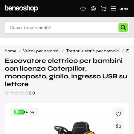
MENU
Home
/
Veicoli per bambini
/
Trattori elettrici per bambini
/
Esc
Escavatore elettrico per bambini
con licenza Caterpillar,
monoposto, giallo, ingresso USB su
lettore
0.0
Li-Ion