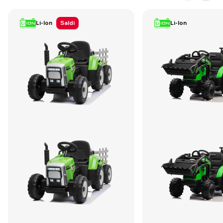
Li-Ion
Saldi
Li-Ion