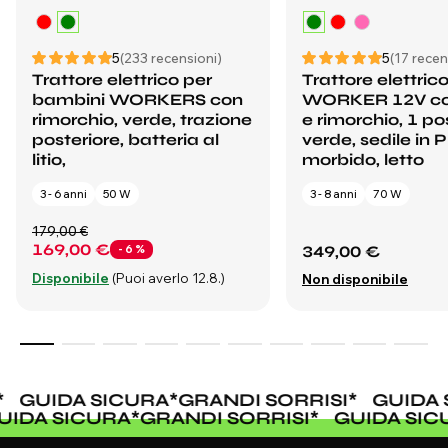
5
(233 recensioni)
5
(17 recen
Trattore elettrico per
Trattore elettric
bambini WORKERS con
WORKER 12V co
rimorchio, verde, trazione
e rimorchio, 1 po
posteriore, batteria al
verde, sedile in 
litio,
morbido, letto
3 - 6 anni
50 W
3 - 8 anni
70 W
179,00 €
169,00 €
- 6 %
349,00 €
Disponibile
(Puoi averlo 12.8.)
Non disponibile
GUIDA SICURA
*
GRANDI SORRISI
*
GUIDA 
GUIDA SICURA
*
GRANDI SORRISI
*
GUIDA SI