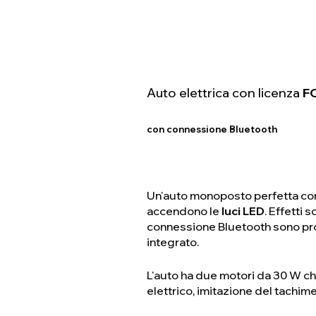
Auto elettrica con licenza
F
con connessione Bluetooth
Un'auto monoposto perfetta con u
accendono le
luci LED
. Effetti
connessione Bluetooth sono pronti
integrato.
L'auto ha due motori da 30 W che
elettrico, imitazione del tachime