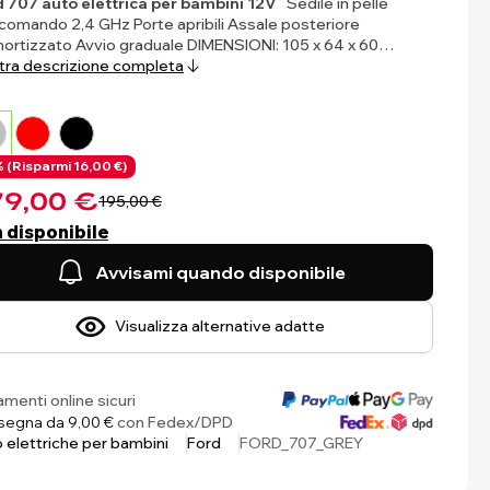
 707 auto elettrica per bambini 12V
Sedile in pelle
comando 2,4 GHz Porte apribili Assale posteriore
rtizzato Avvio graduale DIMENSIONI: 105 x 64 x 60…
ra descrizione completa
 (
Risparmi
16,00 €)
9,00 €
195,00 €
 disponibile
Avvisami quando disponibile
Visualizza alternative adatte
menti online sicuri
egna da 9,00 €
con Fedex/DPD
 elettriche per bambini
Ford
FORD_707_GREY