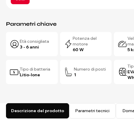
Parametri chiave
Potenza del
Vel
Età consigliata
motore
ma
3 - 6 anni
60 W
5 
Tip
Tipo di batteria
Numero di posti
EV
Litio-Ione
1
Wh
Descrizione del prodotto
Parametri tecnici
Doma