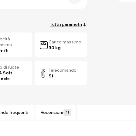
Tutti i parametri
ocità
Carico massimo
ssima
30 kg
km/h
o di ruote
Telecomando
A Soft
Sì
eels
nde frequenti
Recensioni
11