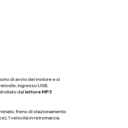
uono di avvio del motore e si
 melodie, ingresso USB,
ntrollato dal
lettore MP3
luminato, freno di stazionamento
e), 1 velocità in retromarcia.