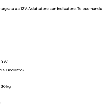
 integrata da 12V, Adattatore con indicatore, Telecomando
 30 W
 e 1 indietro)
a 30 kg
e