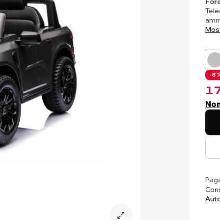
Ford
Tele
ammo
Most
-8 %
17
Non
Paga
Cons
Auto