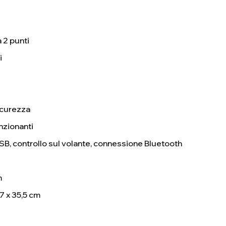
a 2 punti
i
sicurezza
unzionanti
SB, controllo sul volante, connessione Bluetooth
m
7 x 35,5 cm