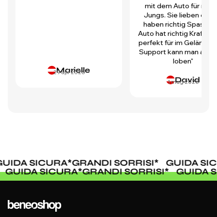
mit dem Auto für mei
Jungs. Sie lieben es u
haben richtig Spass! D
Auto hat richtig Kraft und
perfekt für im Gelände.
Support kann man auch 
loben"
Marielle
29 apr 2026
David
1 mag 2026
IDA SICURA
*
GRANDI SORRISI
*
GUIDA SICU
I
*
GUIDA SICURA
*
GRANDI SORRISI
*
GUIDA