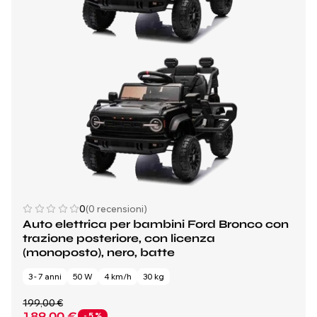
0
(0 recensioni)
Auto elettrica per bambini Ford Bronco con
trazione posteriore, con licenza
(monoposto), nero, batte
3 - 7 anni
50 W
4 km/h
30 kg
199,00 €
189,00 €
- 5 %