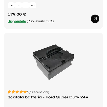
no
no
no
no
179,00 €
Disponibile
(Puoi averlo 12.8.)
5
(5 recensioni)
Scatola batteria - Ford Super Duty 24V