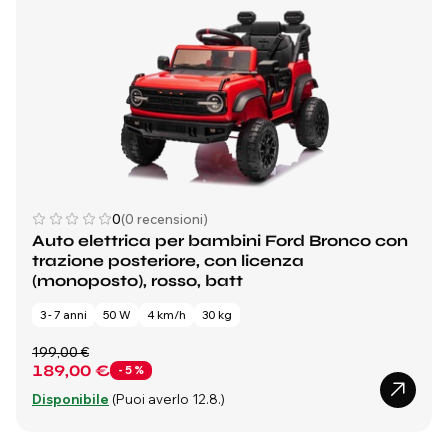
0
(0 recensioni)
Auto elettrica per bambini Ford Bronco con
trazione posteriore, con licenza
(monoposto), rosso, batt
3 - 7 anni
50 W
4 km/h
30 kg
199,00 €
189,00 €
- 5 %
Disponibile
(Puoi averlo 12.8.)