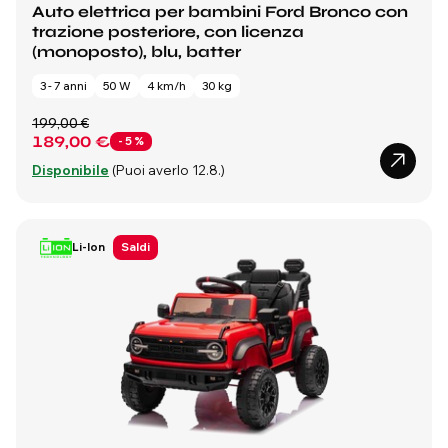
Auto elettrica per bambini Ford Bronco con
trazione posteriore, con licenza
(monoposto), blu, batter
3 - 7 anni
50 W
4 km/h
30 kg
199,00 €
189,00 €
- 5 %
Disponibile
(Puoi averlo 12.8.)
Li-Ion
Saldi