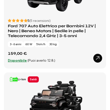
5
(5 recensioni)
Ford 707 Auto Elettrica per Bambini 12V |
Nero | Beneo Motors | Sedile in pelle |
Telecomando 2,4 GHz | 3-5 anni
3 - 6 anni
60 W
5 km/h
30 kg
159,00 €
Disponibile
(Puoi averlo 12.8.)
Li-Ion
Saldi