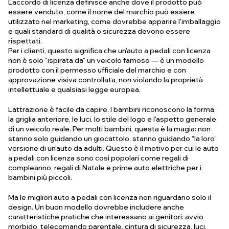
L'accordo di licenza definisce anche dove il prodotto può
essere venduto, come il nome del marchio può essere
utilizzato nel marketing, come dovrebbe apparire l'imballaggio
e quali standard di qualità o sicurezza devono essere
rispettati.
Per i clienti, questo significa che un'auto a pedali con licenza
non è solo “ispirata da” un veicolo famoso — è un modello
prodotto con il permesso ufficiale del marchio e con
approvazione visiva controllata, non violando la proprietà
intellettuale e qualsiasi legge europea.
L'attrazione è facile da capire. I bambini riconoscono la forma,
la griglia anteriore, le luci, lo stile del logo e l'aspetto generale
di un veicolo reale. Per molti bambini, questa è la magia: non
stanno solo guidando un giocattolo, stanno guidando “la loro”
versione di un'auto da adulti.
Questo è il motivo per cui le auto
a pedali con licenza sono così popolari come regali di
compleanno, regali di Natale e prime auto elettriche per i
bambini più piccoli.
Ma le migliori auto a pedali con licenza non riguardano solo il
design. Un buon modello dovrebbe includere anche
caratteristiche pratiche che interessano ai genitori: avvio
morbido, telecomando parentale, cintura di sicurezza, luci,