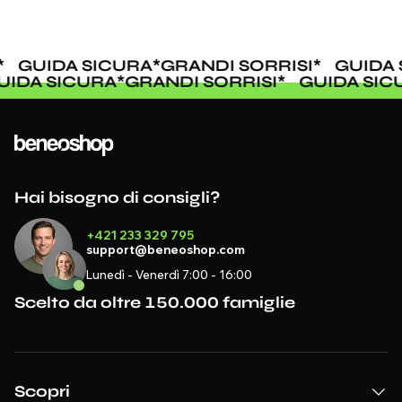
GUIDA SICURA
*
GRANDI SORRISI
*
GUIDA S
GUIDA SICURA
*
GRANDI SORRISI
*
GUIDA SI
Hai bisogno di consigli?
+421 233 329 795
support@beneoshop.com
Lunedì - Venerdì 7:00 - 16:00
Scelto da oltre 150.000 famiglie
Scopri