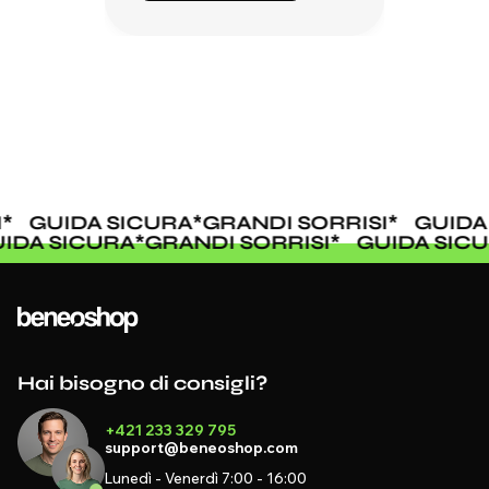
GUIDA SICURA
*
GRANDI SORRISI
*
GUIDA 
GUIDA SICURA
*
GRANDI SORRISI
*
GUIDA SI
Hai bisogno di consigli?
+421 233 329 795
support@beneoshop.com
Lunedì - Venerdì 7:00 - 16:00