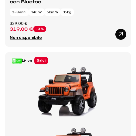
con Bluetoo
3 - 8 anni
140 W
5 km/h
35 kg
329,00 €
319,00 €
- 3 %
Non disponibile
Li-Ion
Saldi