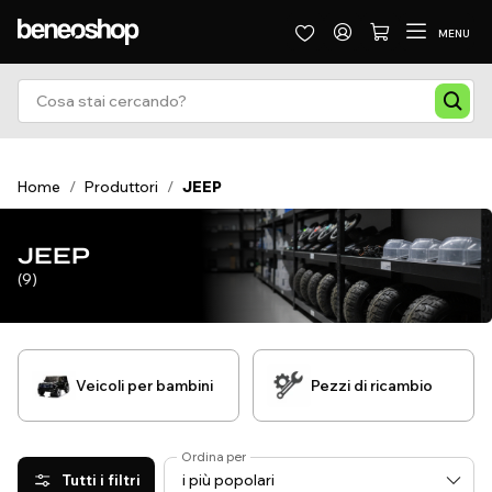
MENU
Home
/
Produttori
/
JEEP
JEEP
(9)
Veicoli per bambini
Pezzi di ricambio
Ordina per
Tutti i filtri