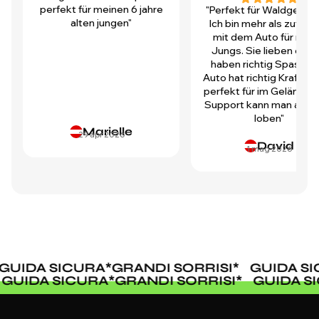
perfekt für meinen 6 jahre
"Perfekt für Waldgegen
alten jungen"
Ich bin mehr als zufrie
mit dem Auto für mei
Jungs. Sie lieben es u
haben richtig Spass! D
Auto hat richtig Kraft und
perfekt für im Gelände.
Support kann man auch 
loben"
Marielle
29 apr 2026
David
1 mag 2026
UIDA SICURA
*
GRANDI SORRISI
*
GUIDA SIC
*
GUIDA SICURA
*
GRANDI SORRISI
*
GUIDA