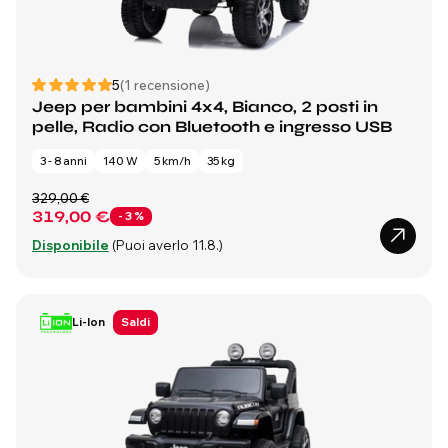
5
(1 recensione)
Jeep per bambini 4x4, Bianco, 2 posti in
pelle, Radio con Bluetooth e ingresso USB
3 - 8 anni
140 W
5 km/h
35 kg
329,00 €
319,00 €
- 3 %
Disponibile
(Puoi averlo 11.8.)
Li-Ion
Saldi