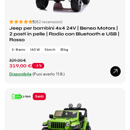
5
(82 recensioni)
Jeep per bambini 4x4 24V | Beneo Motors |
2 posti in pelle | Radio con Bluetooth e USB |
Rosso
3 - 8 anni
140 W
5 km/h
35 kg
329,00 €
319,00 €
- 3 %
Disponibile
(Puoi averlo 11.8.)
Li-Ion
Saldi