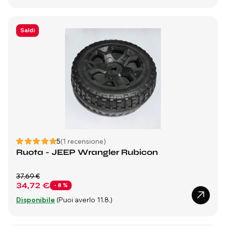
Saldi
5
(1 recensione)
Ruota - JEEP Wrangler Rubicon
37,69 €
34,72 €
- 8 %
Disponibile
(Puoi averlo 11.8.)