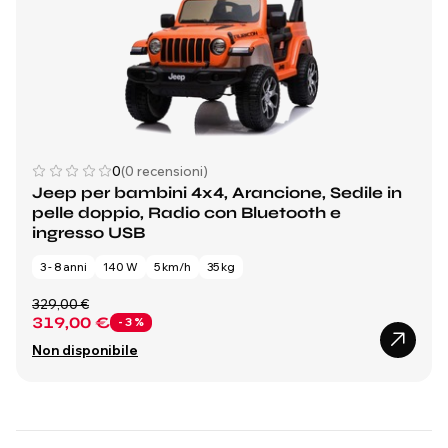
0
(0 recensioni)
Jeep per bambini 4x4, Arancione, Sedile in
pelle doppio, Radio con Bluetooth e
ingresso USB
3 - 8 anni
140 W
5 km/h
35 kg
329,00 €
319,00 €
- 3 %
Non disponibile