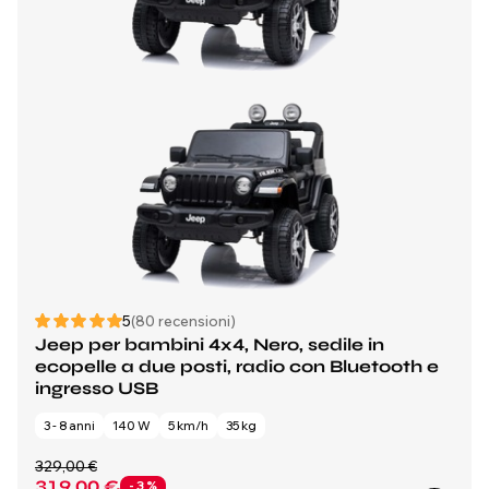
5
(80 recensioni)
Jeep per bambini 4x4, Nero, sedile in
ecopelle a due posti, radio con Bluetooth e
ingresso USB
3 - 8 anni
140 W
5 km/h
35 kg
329,00 €
319,00 €
- 3 %