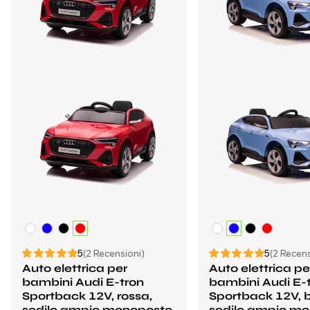
5
(2 Recensioni)
5
(2 Recens
Auto elettrica per
Auto elettrica pe
bambini Audi E-tron
bambini Audi E-
Sportback 12V, rossa,
Sportback 12V, b
sedile ampio monoposto
sedile ampio m