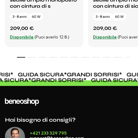
con cintura di s
con cintura di si
3 - 8 anni
60 W
3 - 8 anni
60 W
209,00 €
209,00 €
Disponibile
(Puoi averlo 12.8.)
Disponibile
(Puoi averl
SI
*
GUIDA SICURA
*
GRANDI SORRISI
*
GUI
DA SICURA
*
GRANDI SORRISI
*
GUIDA SICUR
Hai bisogno di consigli?
+421 233 329 795
support@beneoshop.com