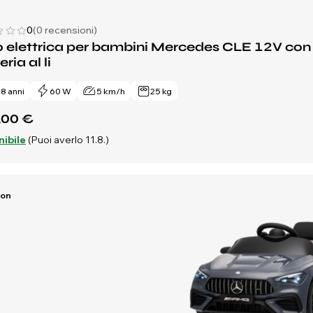
0
(0 recensioni)
 elettrica per bambini Mercedes CLE 12V con 
ria al li
- 8 anni
60 W
5 km/h
25 kg
,00 €
nibile
(Puoi averlo 11.8.)
Ion