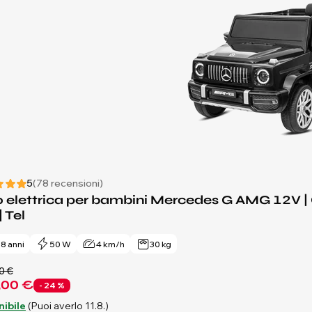
5
(78 recensioni)
 elettrica per bambini Mercedes G AMG 12V | C
 | Tel
- 8 anni
50 W
4 km/h
30 kg
0 €
,00 €
- 24 %
nibile
(Puoi averlo 11.8.)