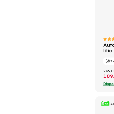
Auto
litio
3 
249,0
189
Dispo
Li-