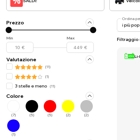
SALDI!
Veicol
Ordina pe
Prezzo
Min
Max
Filtraggio
Li-
Valutazione
(
11
)
(
1
)
3 stelle e meno
(
11
)
Colore
(
7
)
(
5
)
(
5
)
(
2
)
(
2
)
(
1
)