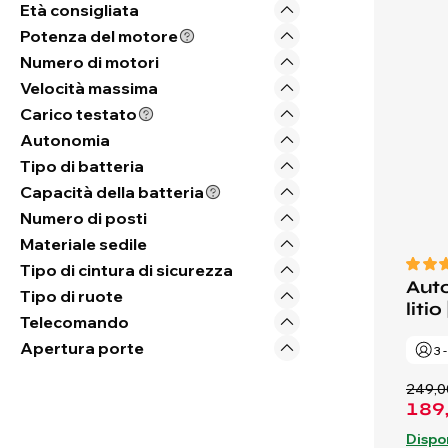
Età consigliata
Potenza del motore
Numero di motori
Velocità massima
Carico testato
Autonomia
Tipo di batteria
Capacità della batteria
Numero di posti
Materiale sedile
Tipo di cintura di sicurezza
Auto
Tipo di ruote
litio
Telecomando
Apertura porte
3 
249,0
189
Dispo