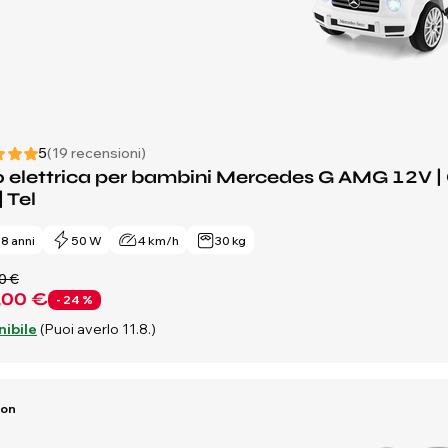
5
(19 recensioni)
 elettrica per bambini Mercedes G AMG 12V | C
 | Tel
- 8 anni
50 W
4 km/h
30 kg
0 €
,00 €
- 24 %
nibile
(Puoi averlo 11.8.)
Ion