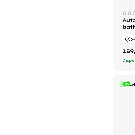
Auto
batte
3 
159
Dispo
Li-