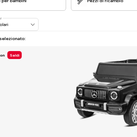
i per bambini
Pezzi di ricambio
r
 selezionato:
Ion
Saldi