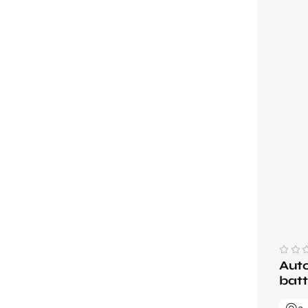
Auto
batt