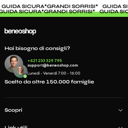
GUIDA SICURA
*
GRANDI SORRISI
*
GUIDA S
GUIDA SICURA
*
GRANDI SORRISI
*
GUIDA S
Hai bisogno di consigli?
+421 233 329 795
support@beneoshop.com
Lunedì - Venerdì 7:00 - 16:00
Scelto da oltre 150.000 famiglie
Scopri
Link utili