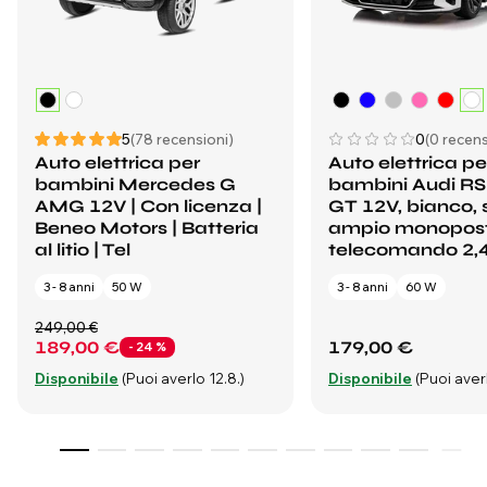
5
(78 recensioni)
0
(0 recens
Auto elettrica per
Auto elettrica pe
bambini Mercedes G
bambini Audi RS
AMG 12V | Con licenza |
GT 12V, bianco, 
Beneo Motors | Batteria
ampio monopost
al litio | Tel
telecomando 2,
3 - 8 anni
50 W
3 - 8 anni
60 W
249,00 €
189,00 €
179,00 €
- 24 %
Disponibile
(Puoi averlo 12.8.)
Disponibile
(Puoi averl