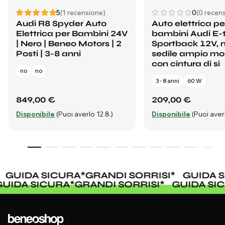
5
(1 recensione)
0
(0 recens
Audi R8 Spyder Auto
Auto elettrica pe
Elettrica per Bambini 24V
bambini Audi E-
| Nero | Beneo Motors | 2
Sportback 12V, n
Posti | 3-8 anni
sedile ampio m
con cintura di si
no
no
3 - 8 anni
60 W
849,00 €
209,00 €
Disponibile
(Puoi averlo 12.8.)
Disponibile
(Puoi averl
GUIDA SICURA
*
GRANDI SORRISI
*
GUIDA S
GUIDA SICURA
*
GRANDI SORRISI
*
GUIDA S