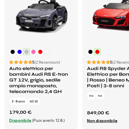
5
(2 Recensioni)
5
(2 Recens
Auto elettrica per
Audi R8 Spyder 
bambini Audi RS E-tron
Elettrica per Ba
GT 12V, grigio, sedile
| Rosso | Beneo M
ampio monoposto,
Posti | 3-8 anni
telecomando 2,4 GH
no
no
3 - 8 anni
60 W
179,00 €
849,00 €
Disponibile
(Puoi averlo 12.8.)
Non disponibile