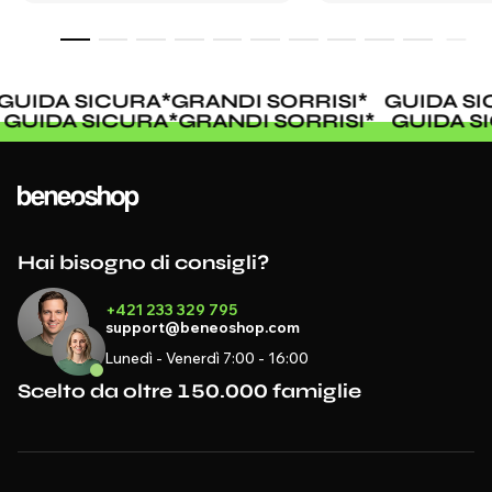
UIDA SICURA
*
GRANDI SORRISI
*
GUIDA SIC
*
GUIDA SICURA
*
GRANDI SORRISI
*
GUIDA 
Hai bisogno di consigli?
+421 233 329 795
support@beneoshop.com
Lunedì - Venerdì 7:00 - 16:00
Scelto da oltre 150.000 famiglie