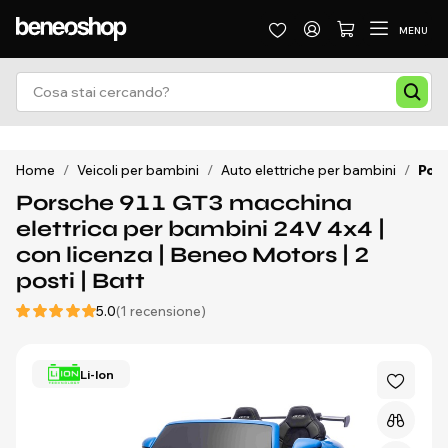
MENU
Home
/
Veicoli per bambini
/
Auto elettriche per bambini
/
Pors
Porsche 911 GT3 macchina
elettrica per bambini 24V 4x4 |
con licenza | Beneo Motors | 2
posti | Batt
5.0
(1 recensione)
Li-Ion