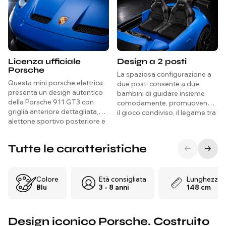
Licenza ufficiale
Design a 2 posti
Porsche
La spaziosa configurazione a
Questa mini porsche elettrica
due posti consente a due
presenta un design autentico
bambini di guidare insieme
della Porsche 911 GT3 con
comodamente, promuovendo
griglia anteriore dettagliata,
il gioco condiviso, il legame tra
alettone sportivo posteriore e
fratelli e un divertimento più
stile iconico, offrendo
duraturo, supportando un
un'esperienza di guida
carico massimo combinato
Tutte le caratteristiche
premium e realistica che attrae
fino a 50–60 kg.
i giovani appassionati di auto e
i loro genitori.
Colore
Età consigliata
Lunghezza
Blu
3 - 8 anni
148 cm
Design iconico Porsche. Costruito