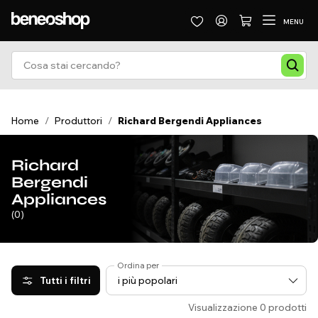
MENU
Home
/
Produttori
/
Richard Bergendi Appliances
Richard
Bergendi
Appliances
(0)
Ordina per
Tutti i filtri
Visualizzazione 0 prodotti