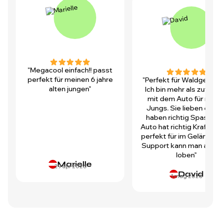
"Megacool einfach!! passt
perfekt für meinen 6 jahre
"Perfekt für Waldgegen
alten jungen"
Ich bin mehr als zufrie
mit dem Auto für mei
Jungs. Sie lieben es u
haben richtig Spass! D
Auto hat richtig Kraft und
perfekt für im Gelände.
Support kann man auch 
loben"
Marielle
29 apr 2026
David
1 mag 2026