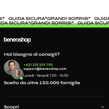
I
*
GUIDA SICURA
*
GRANDI SORRISI
*
GUIDA
IDA SICURA
*
GRANDI SORRISI
*
GUIDA SICU
Hai bisogno di consigli?
+421 233 329 795
support@beneoshop.com
Lunedì - Venerdì 7:00 - 16:00
Scelto da oltre 150.000 famiglie
Scopri