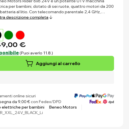
eneo Motors Rider 6x6 24V è un potente UTV macchina
trica per bambini, dotato di sei ruote, quattro motori da 200
batteria al litio. Con telecomando parentale 2,4 GHz,…
ra descrizione completa
9,00 €
ponibile
(Puoi averlo 11.8.)
Aggiungi al carrello
menti online sicuri
egna da 9,00 €
con Fedex/DPD
 elettriche per bambini
Beneo Motors
ER_XXL_24V_BLACK_Li