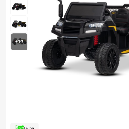
+19
Li-Ion