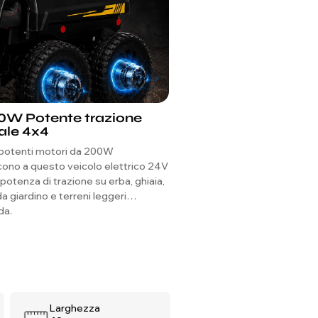
00W Potente trazione
Telecomando Paren
ale 4x4
GHz con Freno d'E
potenti motori da 200W
I genitori possono controllare
cono a questo veicolo elettrico 24V
regolare la velocità e fermarl
potenza di trazione su erba, ghiaia,
immediatamente con il fren
da giardino e terreni leggeri
che è uno dei più forti argome
da.
sicurezza per i bambini più pic
Larghezza