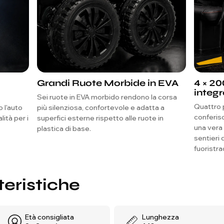
Grandi Ruote Morbide in EVA
4 × 2
integr
Sei ruote in EVA morbido rendono la corsa
Quattro 
 l'auto
più silenziosa, confortevole e adatta a
conferis
lità per i
superfici esterne rispetto alle ruote in
una vera 
plastica di base.
sentieri 
fuoristra
teristiche
Età consigliata
Lunghezza