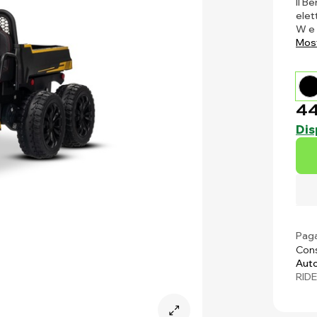
Il B
elet
W e 
Most
44
Dis
Paga
Cons
Auto
RID