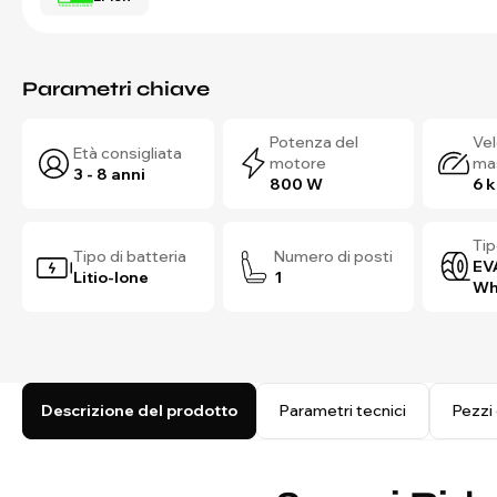
Parametri chiave
Potenza del
Vel
Età consigliata
motore
ma
3 - 8 anni
800 W
6 
Tip
Tipo di batteria
Numero di posti
EV
Litio-Ione
1
Wh
Descrizione del prodotto
Parametri tecnici
Pezzi 