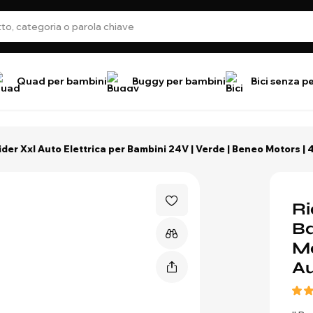
Quad per bambini
Buggy per bambini
Bici senza p
ider Xxl Auto Elettrica per Bambini 24V | Verde | Beneo Motors | 4
Ri
Ba
Mo
Au