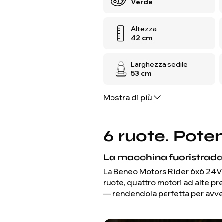
Verde
Altezza
42 cm
Larghezza sedile
53 cm
Mostra di più
6 ruote. Pot
La macchina fuoristrada 
La Beneo Motors Rider 6x6 24V è 
ruote, quattro motori ad alte pr
— rendendola perfetta per avven