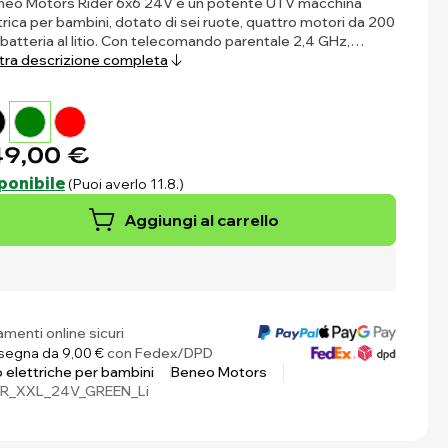
eneo Motors Rider 6x6 24V è un potente UTV macchina
trica per bambini, dotato di sei ruote, quattro motori da 200
batteria al litio. Con telecomando parentale 2,4 GHz,…
ra descrizione completa
9,00 €
ponibile
(Puoi averlo 11.8.)
Aggiungi al carrello
menti online sicuri
egna da 9,00 €
con Fedex/DPD
 elettriche per bambini
Beneo Motors
ER_XXL_24V_GREEN_Li