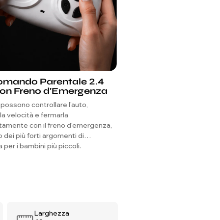
omando Parentale 2.4
4 × 200W Potente t
on Freno d'Emergenza
4x4
i possono controllare l'auto,
Quattro potenti motori da 
la velocità e fermarla
conferiscono a questo veicol
amente con il freno d'emergenza,
24V una vera potenza di traz
 dei più forti argomenti di
ghiaia, sentieri da giardino e 
 per i bambini più piccoli.
fuoristrada.
Larghezza