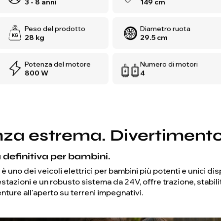
3 - 8 anni
149 cm
Peso del prodotto
Diametro ruota
28 kg
29.5 cm
Potenza del motore
Numero di motori
800 W
4
enza estrema. Divertimen
definitiva per bambini.
uno dei veicoli elettrici per bambini più potenti e unici disp
estazioni e un robusto sistema da 24V, offre trazione, stabili
ture all'aperto su terreni impegnativi.