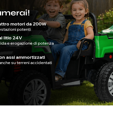
amerai!
attro motori da 200W
stazioni potenti
l litio 24V
ida e erogazione di potenza
on assi ammortizzati
anche su terreni accidentati