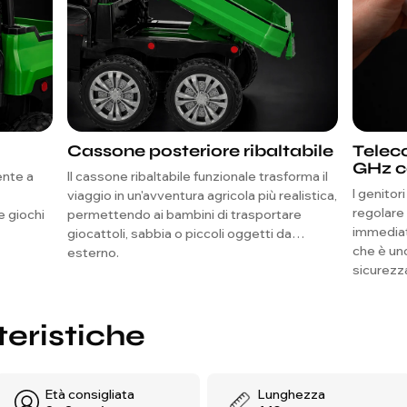
Cassone posteriore ribaltabile
Telec
GHz c
ente a
Il cassone ribaltabile funzionale trasforma il
I genitor
viaggio in un'avventura agricola più realistica,
regolare 
e giochi
permettendo ai bambini di trasportare
immediat
giocattoli, sabbia o piccoli oggetti da
che è uno
esterno.
sicurezza
teristiche
Età consigliata
Lunghezza