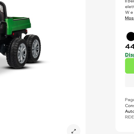
Il B
elet
W e 
Most
44
Dis
Paga
Cons
Auto
RID