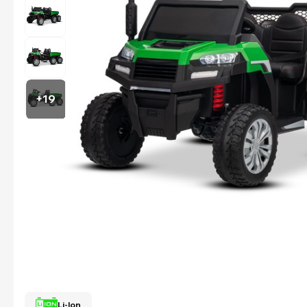
+19
Li-Ion