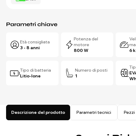
Parametri chiave
Potenza del
Vel
Età consigliata
motore
ma
3 - 8 anni
800 W
6 
Tip
Tipo di batteria
Numero di posti
EV
Litio-Ione
1
Wh
Descrizione del prodotto
Parametri tecnici
Pezzi 