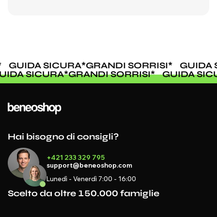
GUIDA SICURA
*
GRANDI SORRISI
*
GUIDA 
GUIDA SICURA
*
GRANDI SORRISI
*
GUIDA SI
Hai bisogno di consigli?
+421 233 329 795
support@beneoshop.com
Lunedì - Venerdì 7:00 - 16:00
Scelto da oltre 150.000 famiglie