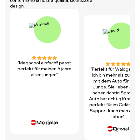
confermano la nostra qualità, sicurezza e
design.
"Megacool einfach!! passt
perfekt für meinen 6 jahre
"Perfekt für Waldgegen
alten jungen"
Ich bin mehr als zufrie
mit dem Auto für mei
Jungs. Sie lieben es u
haben richtig Spass! D
Auto hat richtig Kraft und
perfekt für im Gelände.
Support kann man auch 
loben"
Marielle
29 apr 2026
David
1 mag 2026