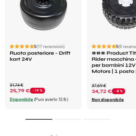
5
(17 recensioni)
5
(5 recens
Ruota posteriore - Drift
### Product Tit
kart 24V
Rider macchina e
per bambini 12V
Motors | 1 posto 
31,74 €
37,69 €
25,79 €
- 19 %
34,72 €
- 8 %
Disponibile
(Puoi averlo 12.8.)
Non disponibile