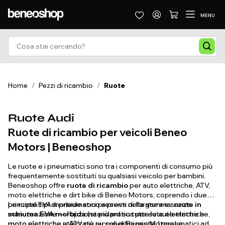
MENU
Home
/
Pezzi di ricambio
/
Ruote
Ruote Audi
Ruote di ricambio per veicoli Beneo
Motors | Beneoshop
Le ruote e i pneumatici sono tra i componenti di consumo più
frequentemente sostituiti su qualsiasi veicolo per bambini.
Beneoshop offre
ruote di ricambio
per auto elettriche, ATV,
moto elettriche e dirt bike di Beneo Motors, coprendo i due
principali tipi di pneumatici presenti nella gamma:
Le ruote EVA morbide sono a prova di foratura e senza
ruote in
schiuma EVA morbida
manutenzione — l'opzione più pratica per auto elettriche e
(standard su tutte le auto elettriche,
moto elettriche e ATV più piccoli di Beneo Motors) e
moto elettriche utilizzate su superfici miste. I pneumatici ad