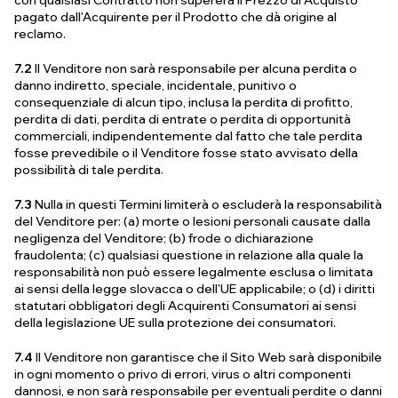
con qualsiasi Contratto non supererà il Prezzo di Acquisto
pagato dall'Acquirente per il Prodotto che dà origine al
reclamo.
7.2
Il Venditore non sarà responsabile per alcuna perdita o
danno indiretto, speciale, incidentale, punitivo o
consequenziale di alcun tipo, inclusa la perdita di profitto,
perdita di dati, perdita di entrate o perdita di opportunità
commerciali, indipendentemente dal fatto che tale perdita
fosse prevedibile o il Venditore fosse stato avvisato della
possibilità di tale perdita.
7.3
Nulla in questi Termini limiterà o escluderà la responsabilità
del Venditore per: (a) morte o lesioni personali causate dalla
negligenza del Venditore; (b) frode o dichiarazione
fraudolenta; (c) qualsiasi questione in relazione alla quale la
responsabilità non può essere legalmente esclusa o limitata
ai sensi della legge slovacca o dell'UE applicabile; o (d) i diritti
statutari obbligatori degli Acquirenti Consumatori ai sensi
della legislazione UE sulla protezione dei consumatori.
7.4
Il Venditore non garantisce che il Sito Web sarà disponibile
in ogni momento o privo di errori, virus o altri componenti
dannosi, e non sarà responsabile per eventuali perdite o danni