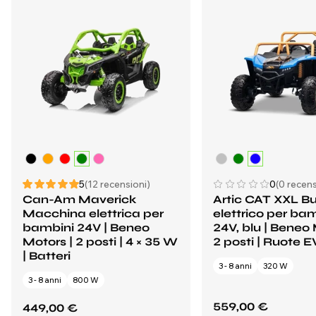
5
(12 recensioni)
0
(0 recens
Can-Am Maverick
Artic CAT XXL B
Macchina elettrica per
elettrico per ba
bambini 24V | Beneo
24V, blu | Beneo 
Motors | 2 posti | 4 × 35 W
2 posti | Ruote 
| Batteri
3 - 8 anni
320 W
3 - 8 anni
800 W
559,00 €
449,00 €