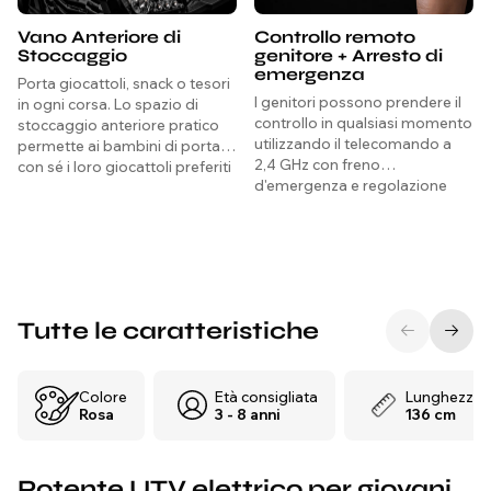
Vano Anteriore di
Controllo remoto
Stoccaggio
genitore + Arresto di
emergenza
Porta giocattoli, snack o tesori
I genitori possono prendere il
in ogni corsa. Lo spazio di
controllo in qualsiasi momento
stoccaggio anteriore pratico
utilizzando il telecomando a
permette ai bambini di portare
2,4 GHz con freno
con sé i loro giocattoli preferiti
d'emergenza e regolazione
o gli oggetti essenziali,
della velocità.
rendendo ogni corsa più
divertente e indipendente.
Tutte le caratteristiche
Colore
Età consigliata
Lunghezza
Rosa
3 - 8 anni
136 cm
Potente UTV elettrico per giovani