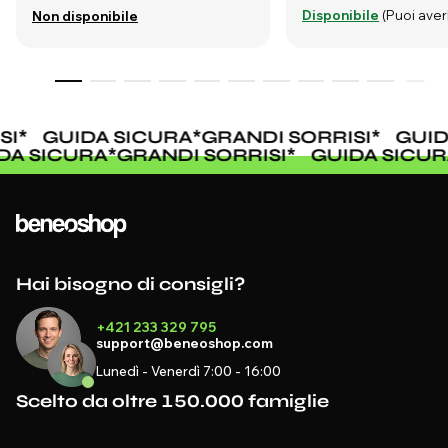
Disponibile
(Puoi averl
Non disponibile
I
*
GUIDA SICURA
*
GRANDI SORRISI
*
GUIDA
IDA SICURA
*
GRANDI SORRISI
*
GUIDA SIC
Hai bisogno di consigli?
+421 233 329 795
support@beneoshop.com
Lunedì - Venerdì 7:00 - 16:00
Scelto da oltre 150.000 famiglie