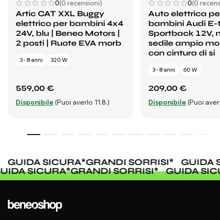
0
(0 recensioni)
0
(0 recens
Artic CAT XXL Buggy
Auto elettrica pe
elettrico per bambini 4x4
bambini Audi E-
24V, blu | Beneo Motors |
Sportback 12V, n
2 posti | Ruote EVA morb
sedile ampio m
con cintura di si
3 - 8 anni
320 W
3 - 8 anni
60 W
559,00 €
209,00 €
Disponibile
(Puoi averlo 11.8.)
Disponibile
(Puoi averl
GUIDA SICURA
*
GRANDI SORRISI
*
GUIDA S
GUIDA SICURA
*
GRANDI SORRISI
*
GUIDA SI