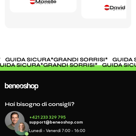
Marielle
29 apr 2026
David
1 mag 2026
GUIDA SICURA
*
GRANDI SORRISI
*
GUIDA SI
GUIDA SICURA
*
GRANDI SORRISI
*
GUIDA S
Hai bisogno di consigli?
+421 233 329 795
support@beneoshop.com
Lunedì - Venerdì 7:00 - 16:00