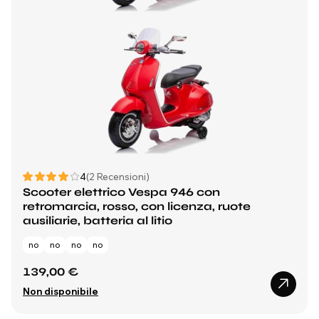
4
(2 Recensioni)
Scooter elettrico Vespa 946 con
retromarcia, rosso, con licenza, ruote
ausiliarie, batteria al litio
no
no
no
no
139,00 €
Non disponibile