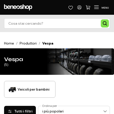
MENU
Home
/
Produttori
/
Vespa
Vespa
(5)
Veicoli per bambini
Ordina per
Tutti i filtri