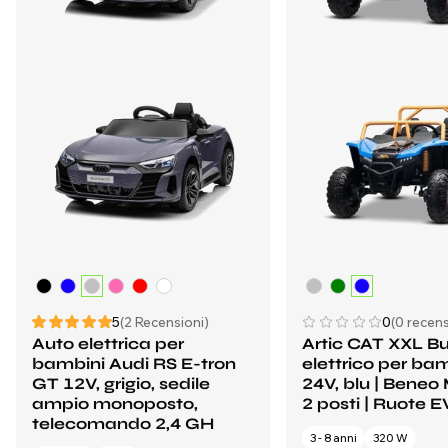
5
(2 Recensioni)
0
(0 recens
Auto elettrica per
Artic CAT XXL B
bambini Audi RS E-tron
elettrico per ba
GT 12V, grigio, sedile
24V, blu | Beneo 
ampio monoposto,
2 posti | Ruote 
telecomando 2,4 GH
3 - 8 anni
320 W