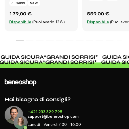
3 - 8 anni
60 W
179,00 €
559,00 €
Disponibile
(Puoi averlo 12.8.)
Disponibile
(Puoi averl
GUIDA SICURA
*
GRANDI SORRISI
*
GUIDA SI
GUIDA SICURA
*
GRANDI SORRISI
*
GUIDA S
Hai bisogno di consigli?
+421 233 329 795
support@beneoshop.com
Lunedì - Venerdì 7:00 - 16:00