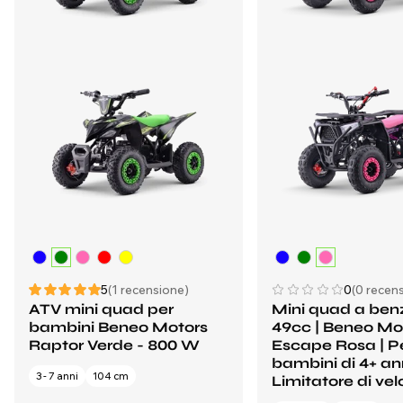
5
(1 recensione)
0
(0 recens
ATV mini quad per
Mini quad a ben
bambini Beneo Motors
49cc | Beneo Mo
Raptor Verde - 800 W
Escape Rosa | P
bambini di 4+ ann
3 - 7 anni
104 cm
Limitatore di vel