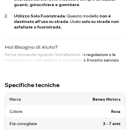
guanti, ginocchiere e gomitiere
.
Utilizzo Solo Fuoristrada
: Questo modello
non è
destinato all'uso su strada
. Usalo
solo su strade non
asfaltate o fuoristrada
.
Hai Bisogno di Aiuto?
Se hai domande riguardo l'installazione, le regolazioni o la
manutenzione,
non esitare a contattarci
. Il nostro servizio
clienti sarà felice di assisterti!
Specifiche tecniche
Marca
Beneo Motors
Colore
Rosa
Età consigliata
3 - 7 anni