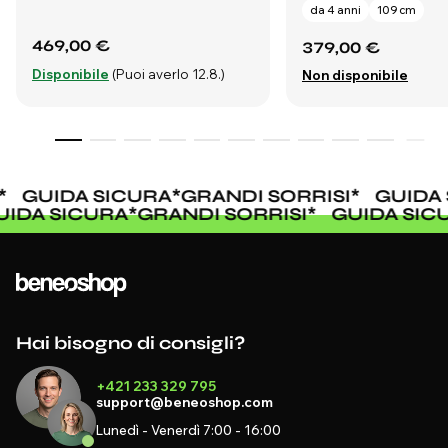
da 4 anni
109 cm
469,00 €
379,00 €
Disponibile
(Puoi averlo 12.8.)
Non disponibile
GUIDA SICURA
*
GRANDI SORRISI
*
GUIDA 
GUIDA SICURA
*
GRANDI SORRISI
*
GUIDA SI
Hai bisogno di consigli?
+421 233 329 795
support@beneoshop.com
Lunedì - Venerdì 7:00 - 16:00