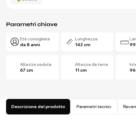
Parametri chiave
Età consigliata
Lunghezza
La
da 8 anni
142 cm
99
Altezza seduta
Altezza da terra
In
67 cm
11 cm
96
Descrizione del prodotto
Parametri tecnici
Recen