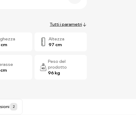
Tutti i parametri
rghezza
Altezza
 cm
97 cm
Peso del
terasse
prodotto
 cm
96 kg
sioni
2