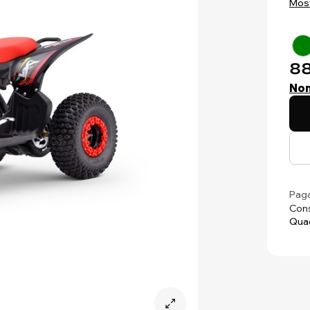
Most
88
Non
Paga
Cons
Quad