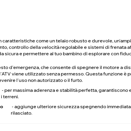
on caratteristiche come un telaio robusto e durevole, un'amp
to, controllo della velocità regolabile e sistemi di frenata a
da sicura e permettere al tuo bambino di esplorare con fiduci
resto d'emergenza, che consente di spegnere il motore a dis
'ATV viene utilizzato senza permesso. Questa funzione è 
evenire l'uso non autorizzato o il furto.
- per massima aderenza e stabilità perfetta, garantiscono ec
i terreni.
po
- aggiunge ulteriore sicurezza spegnendo immediat
rilasciato.