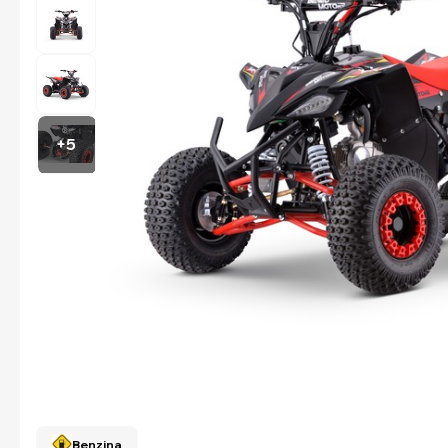
+5
Benzina