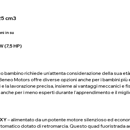
25 cm3
ni in su
 (7,5 HP)
tuo bambino richiede un'attenta considerazione della sua et
Beneo Motors offre diverse opzioni anche per i bambini più 
 e la lavorazione precisa, insieme ai vantaggi meccanici e fi
 anche per i meno esperti durante l'apprendimento e il migli
ZXY
– alimentato da un potente motore silenzioso ed econom
omatico dotato di retromarcia. Questo quad fuoristrada ad