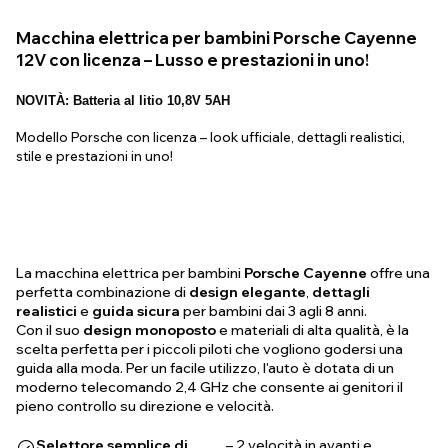
Macchina elettrica per bambini Porsche Cayenne
12V con licenza – Lusso e prestazioni in uno!
NOVITÀ: Batteria al litio 10,8V 5AH
Modello Porsche con licenza – look ufficiale, dettagli realistici,
stile e prestazioni in uno!
La macchina elettrica per bambini
Porsche Cayenne
offre una
perfetta combinazione di
design elegante
,
dettagli
realistici
e
guida sicura
per bambini dai 3 agli 8 anni.
Con il suo
design monoposto
e materiali di alta qualità, è la
scelta perfetta per i piccoli piloti che vogliono godersi una
guida alla moda. Per un facile utilizzo, l'auto è dotata di un
moderno telecomando 2,4 GHz che consente ai genitori il
pieno controllo su direzione e velocità.
Selettore semplice di
– 2 velocità in avanti e