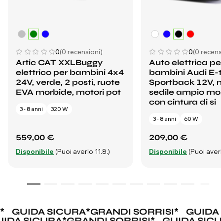
0
(0 recensioni)
0
(0 recens
Artic CAT XXLBuggy
Auto elettrica pe
elettrico per bambini 4x4
bambini Audi E-
24V, verde, 2 posti, ruote
Sportback 12V, n
EVA morbide, motori pot
sedile ampio m
con cintura di si
3 - 8 anni
320 W
3 - 8 anni
60 W
559,00 €
209,00 €
Disponibile
(Puoi averlo 11.8.)
Disponibile
(Puoi averl
GUIDA SICURA
*
GRANDI SORRISI
*
GUIDA 
UIDA SICURA
*
GRANDI SORRISI
*
GUIDA SI