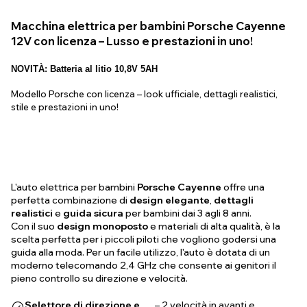
Macchina elettrica per bambini Porsche Cayenne
12V con licenza – Lusso e prestazioni in uno!
NOVITÀ: Batteria al litio 10,8V 5AH
Modello Porsche con licenza – look ufficiale, dettagli realistici,
stile e prestazioni in uno!
L'auto elettrica per bambini
Porsche Cayenne
offre una
perfetta combinazione di
design elegante
,
dettagli
realistici
e
guida sicura
per bambini dai 3 agli 8 anni.
Con il suo
design monoposto
e materiali di alta qualità, è la
scelta perfetta per i piccoli piloti che vogliono godersi una
guida alla moda. Per un facile utilizzo, l'auto è dotata di un
moderno telecomando 2,4 GHz che consente ai genitori il
pieno controllo su direzione e velocità.
Selettore di direzione e
– 2 velocità in avanti e