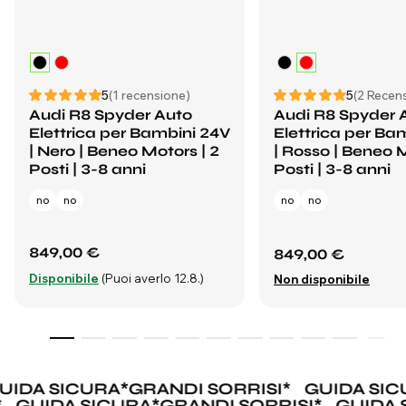
5
(1 recensione)
5
(2 Recens
Audi R8 Spyder Auto
Audi R8 Spyder 
Elettrica per Bambini 24V
Elettrica per Ba
| Nero | Beneo Motors | 2
| Rosso | Beneo M
Posti | 3-8 anni
Posti | 3-8 anni
no
no
no
no
849,00 €
849,00 €
Disponibile
(Puoi averlo 12.8.)
Non disponibile
IDA SICURA
*
GRANDI SORRISI
*
GUIDA SIC
I
*
GUIDA SICURA
*
GRANDI SORRISI
*
GUIDA