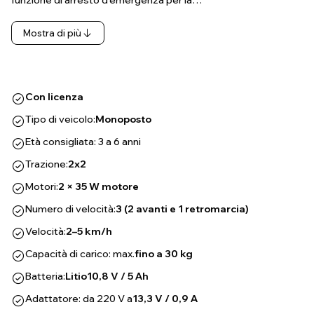
funzione di arresto d'emergenza per la…
Mostra di più
Con licenza
Tipo di veicolo:
Monoposto
Età consigliata: 3 a 6 anni
Trazione:
2x2
Motori:
2 × 35 W motore
Numero di velocità:
3 (2 avanti e 1 retromarcia)
Velocità:
2–5 km/h
Capacità di carico: max.
fino a 30 kg
Batteria:
Litio
10,8 V / 5 Ah
Adattatore: da 220 V a
13,3 V / 0,9 A