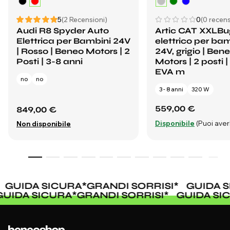
5
(2 Recensioni)
0
(0 recens
Audi R8 Spyder Auto
Artic CAT XXLB
Elettrica per Bambini 24V
elettrico per ba
| Rosso | Beneo Motors | 2
24V, grigio | Ben
Posti | 3-8 anni
Motors | 2 posti 
EVA m
no
no
3 - 8 anni
320 W
559,00 €
849,00 €
Disponibile
(Puoi averl
Non disponibile
GUIDA SICURA
*
GRANDI SORRISI
*
GUIDA S
GUIDA SICURA
*
GRANDI SORRISI
*
GUIDA S