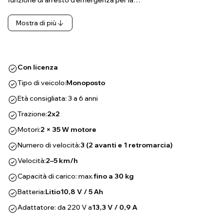
funzione di arresto d'emergenza per la…
Mostra di più
Con licenza
Tipo di veicolo:
Monoposto
Età consigliata: 3 a 6 anni
Trazione:
2x2
Motori:
2 × 35 W motore
Numero di velocità:
3 (2 avanti e 1 retromarcia)
Velocità:
2–5 km/h
Capacità di carico: max.
fino a 30 kg
Batteria:
Litio
10,8 V / 5 Ah
Adattatore: da 220 V a
13,3 V / 0,9 A