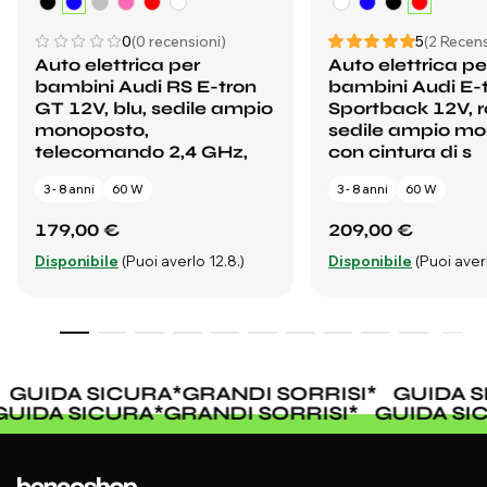
0
(0 recensioni)
5
(2 Recens
Auto elettrica per
Auto elettrica pe
bambini Audi RS E-tron
bambini Audi E-
GT 12V, blu, sedile ampio
Sportback 12V, r
monoposto,
sedile ampio m
telecomando 2,4 GHz,
con cintura di s
3 - 8 anni
60 W
3 - 8 anni
60 W
179,00 €
209,00 €
Disponibile
(Puoi averlo 12.8.)
Disponibile
(Puoi averl
GUIDA SICURA
*
GRANDI SORRISI
*
GUIDA S
GUIDA SICURA
*
GRANDI SORRISI
*
GUIDA S