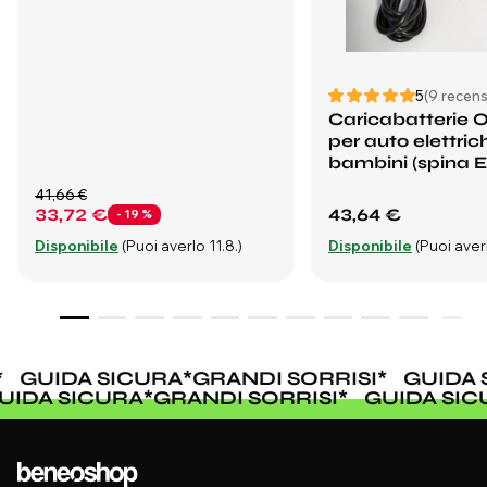
5
(9 recens
Caricabatterie
per auto elettric
bambini (spina 
41,66 €
33,72 €
43,64 €
- 19 %
Disponibile
(Puoi averlo 11.8.)
Disponibile
(Puoi averl
GUIDA SICURA
*
GRANDI SORRISI
*
GUIDA 
GUIDA SICURA
*
GRANDI SORRISI
*
GUIDA SI