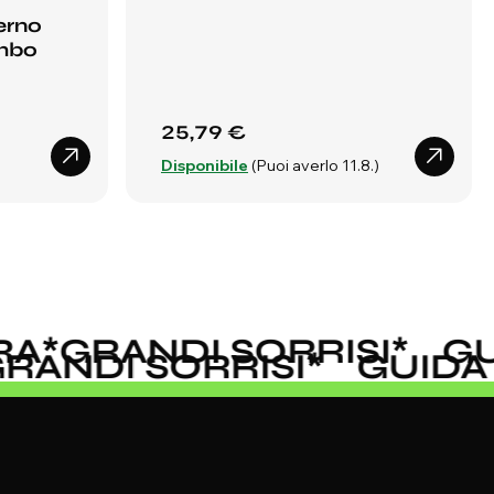
erno
ombo
25,79 €
Disponibile
(Puoi averlo 11.8.)
A
*
GRANDI SORRISI
*
GUI
*
GRANDI SORRISI
*
GUID