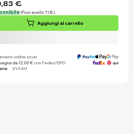
,83 €
ponibile
(Puoi averlo 11.8.)
Aggiungi al carrello
menti online sicuri
egna da 12,00 €
con Fedex/DPD
erie
6V4AH