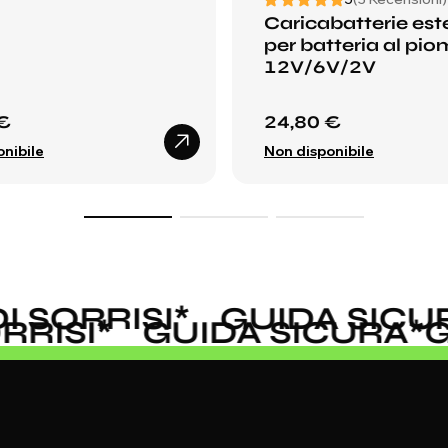
Caricabatterie est
per batteria al pi
12V/6V/2V
€
24,80 €
nibile
Non disponibile
SORRISI
*
GUIDA SICUR
SORRISI
*
GUIDA SICURA