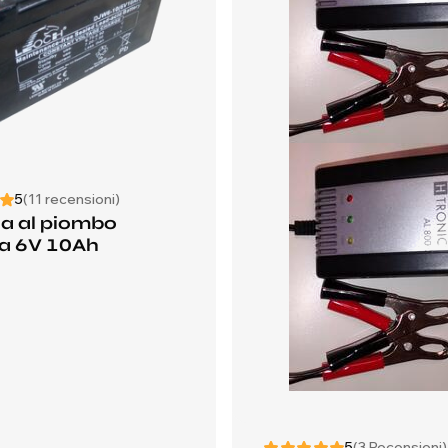
5
(11 recensioni)
ia al piombo
ata 6V 10Ah
5
(3 Recensioni)