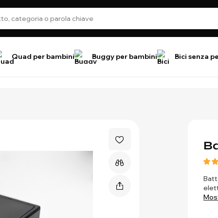
Quad per bambini
Buggy per bambini
Bici senza p
Ba
Batt
elet
Most