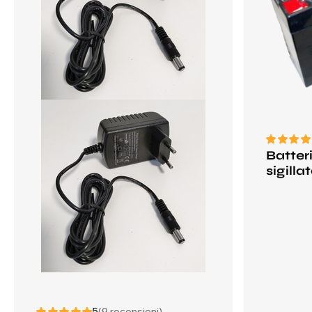
Batter
sigill
5
(9 recensioni)