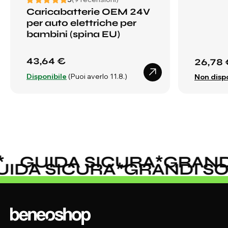
Caricabatterie OEM 24V
per auto elettriche per
bambini (spina EU)
43,64 €
26,78 
Disponibile
(Puoi averlo 11.8.)
Non dispo
GUIDA SICURA
*
GRANDI 
GUIDA SICURA
*
GRANDI 