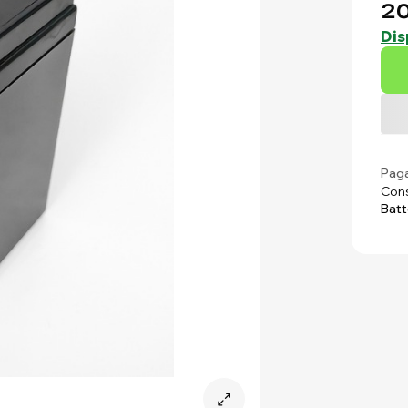
20
Dis
Paga
Cons
Batt