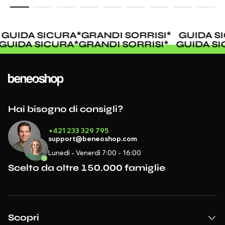
GUIDA SICURA
*
GRANDI SORRISI
*
GUIDA S
GUIDA SICURA
*
GRANDI SORRISI
*
GUIDA S
Hai bisogno di consigli?
+421 233 329 795
support@beneoshop.com
Lunedì - Venerdì 7:00 - 16:00
Scelto da oltre 150.000 famiglie
Scopri